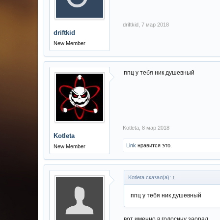
driftkid
,
7 мар 2018
driftkid
New Member
ппц у тебя ник душевный
Kotleta
,
8 мар 2018
Kotleta
Link
нравится это.
New Member
Kotleta сказал(а):
↑
ппц у тебя ник душевный
вот именно в голосину заорал