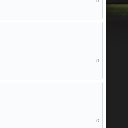
#5
#6
#7