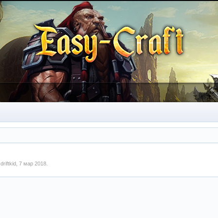
м
driftkid
,
7 мар 2018
.