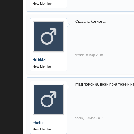
New Member
Cказала Котлета...
driftkid
,
8 мар 2018
driftkid
New Member
глад помойка, ножи пока тоже и н
chelik
,
10 мар 2018
chelik
New Member