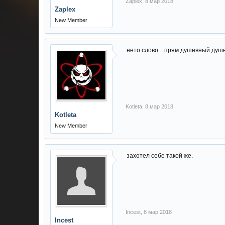
Zaplex
,
8 мар 2018
Zaplex
New Member
нето слово... прям душевный ду
Kotleta
,
8 мар 2018
Kotleta
New Member
захотел себе такой же.
Incest
,
8 мар 2018
Incest