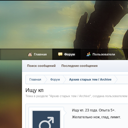
Главная
Форум
Пользователи
Поиск сообщений
Последние сообщения
Главная
Форум
Архив старых тем / Archive
Ищу кп
Тема в разделе "
Архив старых тем / Archive
", создана пользователе
Ищу кп. 23 года. Опыта 5+.
Желательно нож, глад, лимит.