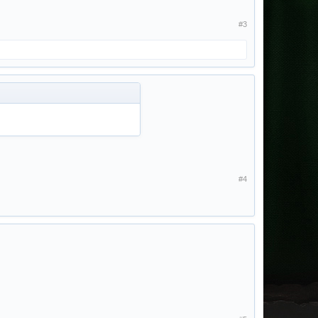
#3
#4