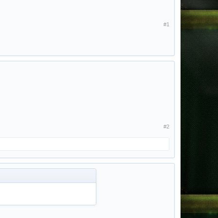
#1
#2