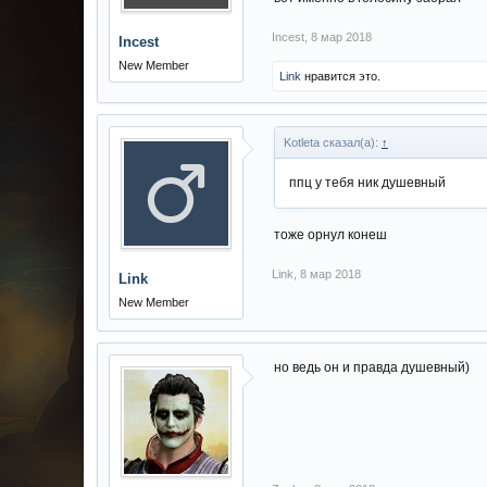
Incest
,
8 мар 2018
Incest
New Member
Link
нравится это.
Kotleta сказал(а):
↑
ппц у тебя ник душевный
тоже орнул конеш
Link
,
8 мар 2018
Link
New Member
но ведь он и правда душевный)