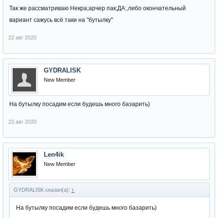
Так же рассматриваю Некра;арчер пак;ДА:,либо окончательный
вариант сажусь всё таки на "бутылку"
22 авг 2020
GYDRALISK
New Member
На бутылку посадим если будешь много базарить)
22 авг 2020
Len4ik
New Member
GYDRALISK сказал(а):
↑
На бутылку посадим если будешь много базарить)