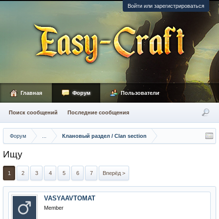
Войти или зарегистрироваться
Главная
Форум
Пользователи
Поиск сообщений
Последние сообщения
Форум
...
Клановый раздел / Сlan section
Ищу
1
2
3
4
5
6
7
Вперёд >
VASYAAVTOMAT
Member