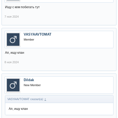
Ищу с кем побегать тут
7 ноя 2024
VASYAAVTOMAT
Member
Ап, ищу клан
8 ноя 2024
Dildak
New Member
VASYAAVTOMAT сказал(а):
↑
Ап, ищу клан