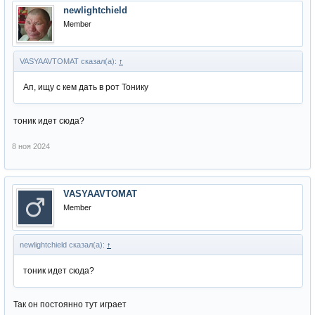
newlightchield
Member
VASYAAVTOMAT сказал(а):
↑
Ап, ищу с кем дать в рот Тонику
тоник идет сюда?
8 ноя 2024
VASYAAVTOMAT
Member
newlightchield сказал(а):
↑
тоник идет сюда?
Так он постоянно тут играет