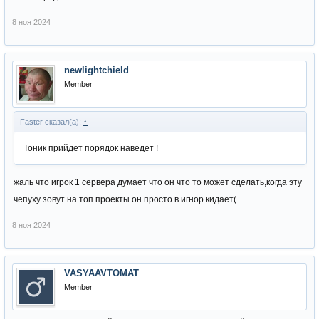
8 ноя 2024
newlightchield
Member
Faster сказал(а):
↑
Тоник прийдет порядок наведет !
жаль что игрок 1 сервера думает что он что то может сделать,когда эту
чепуху зовут на топ проекты он просто в игнор кидает(
8 ноя 2024
VASYAAVTOMAT
Member