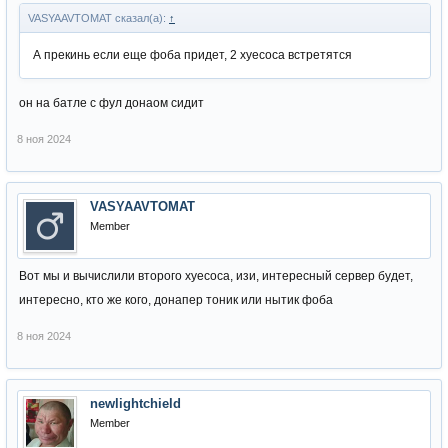
VASYAAVTOMAT сказал(а):
↑
А прекинь если еще фоба придет, 2 хуесоса встретятся
он на батле с фул донаом сидит
8 ноя 2024
VASYAAVTOMAT
Member
Вот мы и вычислили второго хуесоса, изи, интересный сервер будет,
интересно, кто же кого, донапер тоник или нытик фоба
8 ноя 2024
newlightchield
Member