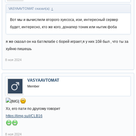
VASYAAVTOMAT сказал(а):
↑
Вот мы и вычислили второго хуесоса, изи, интересный сервер
будет, интересно, кто же кого, донапер тоник или нытик фоба
я же сказал он на батлклабе с борей играет,я у них 10й был , что ты за
хуйню пишешь
8 ноя 2024
VASYAAVTOMAT
Member
Хз, его пати по другому говорит
https://iimg.su/i/CLB16
8 ноя 2024