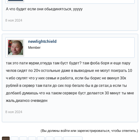
А что будит если они обьединятсься, ууууу
8 ноя 2024
newlightchield
Member
так это пати мурки,откуда там буст будет? там фоба боря и еще пару
челов сидят по 20ч остольные даже в вывходные не могут поиграть 10
ч ибо скулят что у них семьи и работа, если бы борис не вкинул 30к
рублей в сервер там пати до сих пор бегало бы в дк сетах,а если ты
долбаеб думаешь что на таком сервере буст делается 30 минут ты мне
жаль,диагноз очевиден
8 ноя 2024
(Вы должны войти или зарегистрироваться, чтобы ответить.)