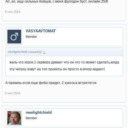
Ап, ап, ищу сильных бойцов, с меня фуллдон буст, онлайн 25/8
8 ноя 2024
VASYAAVTOMAT
Member
newlightchield сказал(а):
↑
жаль что игрок 1 сервера думает что он что то может сделать,когда
эту чепуху зовут на топ проекты он просто в игнор кидает(
А прекинь если еще фоба придет, 2 хуесоса встретятся
8 ноя 2024
newlightchield
Member