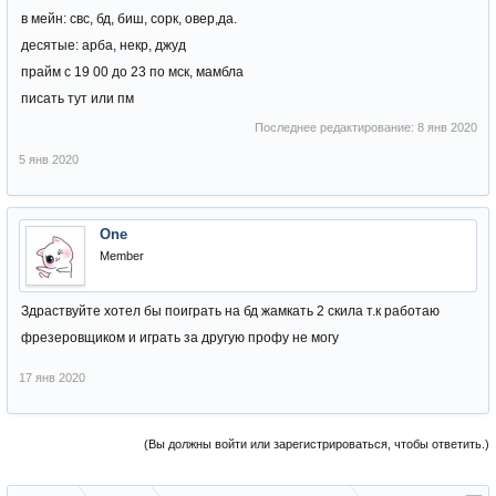
в мейн: свс, бд, биш, сорк, овер,да.
десятые: арба, некр, джуд
прайм с 19 00 до 23 по мск, мамбла
писать тут или пм
Последнее редактирование:
8 янв 2020
5 янв 2020
One
Member
Здраствуйте хотел бы поиграть на бд жамкать 2 скила т.к работаю
фрезеровщиком и играть за другую профу не могу
17 янв 2020
(Вы должны войти или зарегистрироваться, чтобы ответить.)