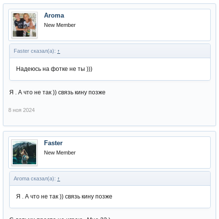
Aroma
New Member
Faster сказал(а):
↑
Надеюсь на фотке не ты )))
Я . А что не так )) связь кину позже
8 ноя 2024
Faster
New Member
Aroma сказал(а):
↑
Я . А что не так )) связь кину позже