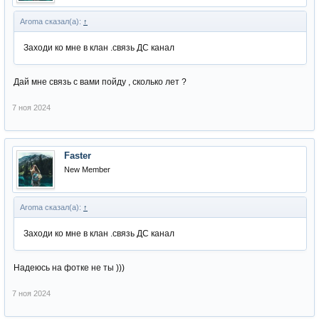
Aroma сказал(а):
↑
Заходи ко мне в клан .связь ДС канал
Дай мне связь с вами пойду , сколько лет ?
7 ноя 2024
Faster
New Member
Aroma сказал(а):
↑
Заходи ко мне в клан .связь ДС канал
Надеюсь на фотке не ты )))
7 ноя 2024