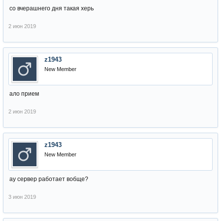
со вчерашнего дня такая херь
2 июн 2019
z1943
New Member
ало прием
2 июн 2019
z1943
New Member
ау сервер работает вобще?
3 июн 2019