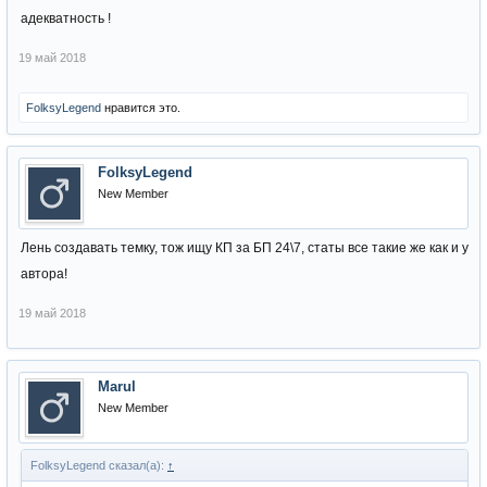
адекватность !
19 май 2018
FolksyLegend
нравится это.
FolksyLegend
New Member
Лень создавать темку, тож ищу КП за БП 24\7, статы все такие же как и у
автора!
19 май 2018
Marul
New Member
FolksyLegend сказал(а):
↑