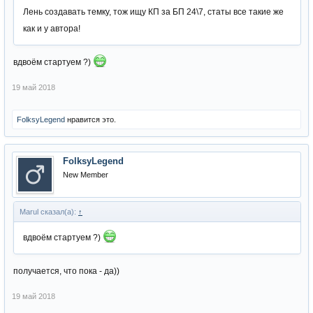
Лень создавать темку, тож ищу КП за БП 24\7, статы все такие же
как и у автора!
вдвоём стартуем ?)
19 май 2018
FolksyLegend
нравится это.
FolksyLegend
New Member
Marul сказал(а):
↑
вдвоём стартуем ?)
получается, что пока - да))
19 май 2018