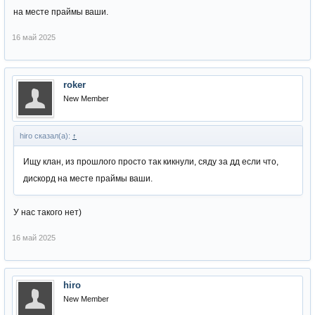
на месте праймы ваши.
16 май 2025
roker
New Member
hiro сказал(а):
↑
Ищу клан, из прошлого просто так кикнули, сяду за дд если что,
дискорд на месте праймы ваши.
У нас такого нет)
16 май 2025
hiro
New Member