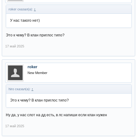
roker сказал(а):
↑
У нас такого нет)
Это к чему? В клан приглос типо?
17 май 2025
roker
New Member
hiro сказал(а):
↑
Это к чему? В клан приглос типо?
Ну да, у нас слот на дд есть, в лс напиши если клан нужен
17 май 2025