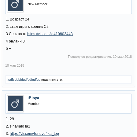
New Member
1. Возраст 24.
2. стаж игры с хроник С2
3 Ссылка вк
https://vk.com/id410803443
4 онлайн 8+
5 +
Последнее редактирование:
10 мар 2018
10 мар 2018
fsdfsdgbfdgdfgdfgdfgd
нравится это.
iPisya
Member
1 .29
2. s na4alo la2
3.
https://vk.com/4ertovo4ka_top