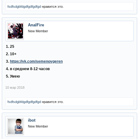
fsdfsdgbfdgdfgdfgdfgd
нравится это.
AnalFire
New Member
1. 25
2. 10+
3.
https://vk.com/semenovgeren
4. в среднем 8-12 часов
5. Умею
10 мар 2018
fsdfsdgbfdgdfgdfgdfgd
нравится это.
ibot
New Member