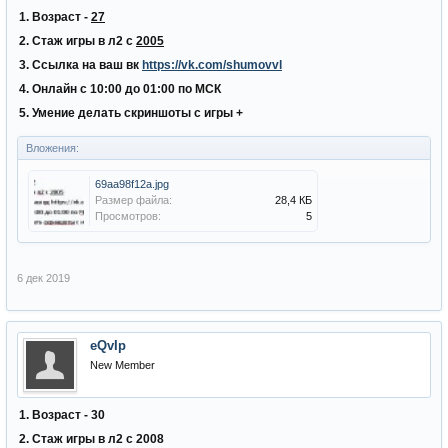
1. Возраст -
27
2. Стаж игры в л2 с
2005
3. Ссылка на ваш вк
https://vk.com/shumovvl
4. Онлайн с 10:00 до 01:00 по МСК
5. Умение делать скриншоты с игры +
Вложения:
69aa98f12a.jpg
Размер файла:
28,4 КБ
Просмотров:
5
6 дек 2019
eQvIp
New Member
1. Возраст - 30
2. Стаж игры в л2 с 2008