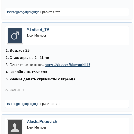
fsdfsdgbfdgdfgdfgdfgd
нравится это.
Skofield_TV
New Member
1. Возраст-25
2. Стаж игры в л2 - 11 лет
3. Ссылка на ваш вк -
https://vk.com/bluestahli13
4. Онлайн - 10-15 часов
5. Умение делать скриншоты с игры-да
27 июл 2019
fsdfsdgbfdgdfgdfgdfgd
нравится это.
AleshaPopovich
New Member