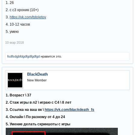
1. 26
2. с с3 хроник (10+)
3.
https://vk.com/tstoletov
4. 10-12 часов
5. умею
10 мар 2018
fsdfsdgbfdgdfgdfgdfgd
нравится это.
BlackDeath
New Member
1. Возраст \ 37
2. Стаж игры в л2 \ играю с С4 \ 8 лет
3. Ссылка на ваш вк \
https://vk.com/blackdeath_fs
4. Онлайн \ По разному от 4 до 24
5. Умение делать скриншоты с игры