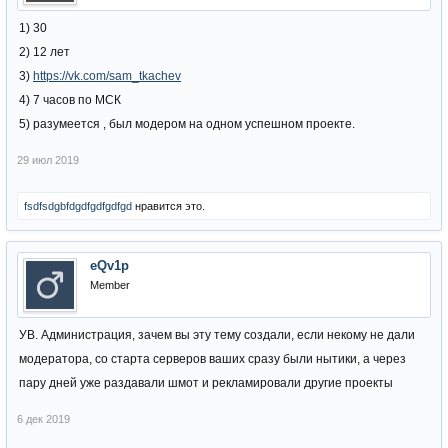
1) 30
2) 12 лет
3)
https://vk.com/sam_tkachev
4) 7 часов по МСК
5) разумеется , был модером на одном успешном проекте.
29 июл 2019
fsdfsdgbfdgdfgdfgdfgd
нравится это.
eQv1p
Member
УВ. Администрация, зачем вы эту тему создали, если некому не дали
модератора, со старта серверов ваших сразу были нытики, а через
пару дней уже раздавали шмот и рекламировали другие проекты
6 дек 2019