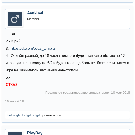
AenkineL
Member
1.- 30
2.- Юрий
3.-
https://vk.com/evas_templar
4.- Онлайн разный, до 15 числа немного будет, так как работаю по 12
часов, далее выхожу на 5/2 и будет гораздо больше. Даже если ничем в
игре не занимаюсь, чат чекаю нон-стопом.
5.- +
ОТКАЗ
Последнее редактирование модератором:
10 мар 2018
10 мар 2018
fsdfsdgbfdgdfgdfgdfgd
нравится это.
PlayBoy