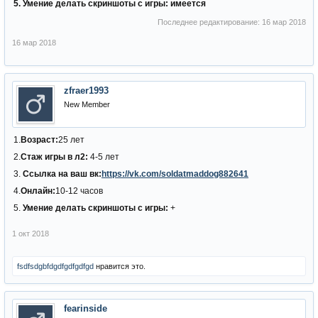
5. Умение делать скриншоты с игры: имеется
Последнее редактирование:
16 мар 2018
16 мар 2018
zfraer1993
New Member
1.
Возраст:
25 лет
2.
Стаж игры в л2:
4-5 лет
3.
Ссылка на ваш вк:
https://vk.com/soldatmaddog882641
4.
Онлайн:
10-12 часов
5.
Умение делать скриншоты с игры:
+
1 окт 2018
fsdfsdgbfdgdfgdfgdfgd
нравится это.
fearinside