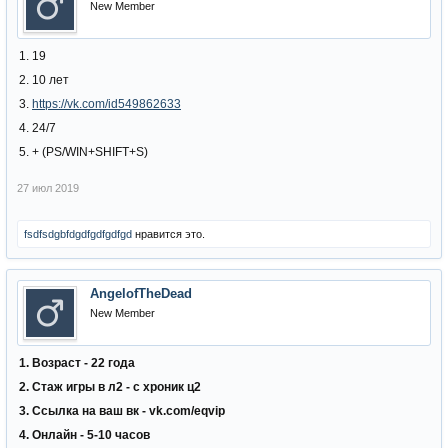
New Member
1. 19
2. 10 лет
3.
https://vk.com/id549862633
4. 24/7
5. + (PS/WIN+SHIFT+S)
27 июл 2019
fsdfsdgbfdgdfgdfgdfgd
нравится это.
AngelofTheDead
New Member
1. Возраст - 22 года
2. Стаж игры в л2 - с хроник ц2
3. Ссылка на ваш вк - vk.com/eqvip
4. Онлайн - 5-10 часов