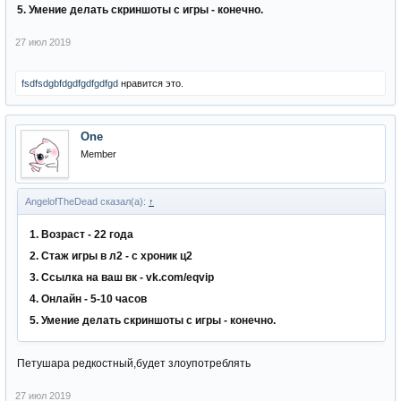
5. Умение делать скриншоты с игры - конечно.
27 июл 2019
fsdfsdgbfdgdfgdfgdfgd
нравится это.
One
Member
AngelofTheDead сказал(а):
↑
1. Возраст - 22 года
2. Стаж игры в л2 - с хроник ц2
3. Ссылка на ваш вк - vk.com/eqvip
4. Онлайн - 5-10 часов
5. Умение делать скриншоты с игры - конечно.
Петушара редкостный,будет злоупотреблять
27 июл 2019