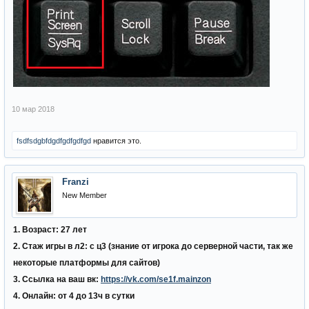
10 мар 2018
fsdfsdgbfdgdfgdfgdfgd
нравится это.
Franzi
New Member
1. Возраст: 27 лет
2. Стаж игры в л2: с ц3 (знание от игрока до серверной части, так же
некоторые платформы для сайтов)
3. Ссылка на ваш вк:
https://vk.com/se1f.mainzon
4. Онлайн: от 4 до 13ч в сутки