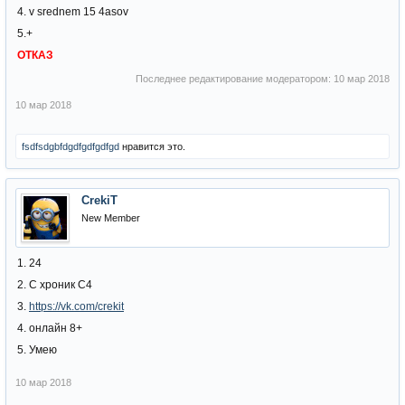
4. v srednem 15 4asov
5.+
ОТКАЗ
Последнее редактирование модератором:
10 мар 2018
10 мар 2018
fsdfsdgbfdgdfgdfgdfgd
нравится это.
CrekiT
New Member
1. 24
2. С хроник С4
3.
https://vk.com/crekit
4. онлайн 8+
5. Умею
10 мар 2018