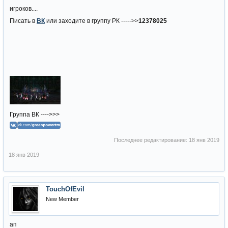
игроков....
Писать в
ВК
или заходите в группу РК ----->>
12378025
Группа ВК ---->>>
Последнее редактирование:
18 янв 2019
18 янв 2019
TouchOfEvil
New Member
ап