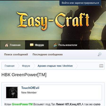
Войти или зарегистрироваться
Главная
Форум
Пользователи
Поиск сообщений
Последние сообщения
Главная
Форум
Архив старых тем / Archive
НВК GreenPower[TM]
TouchOfEvil
New Member
Клан
GreenPowerTM
Возьмет под Таг
Лимит КП
,
Кэнц КП
,А так же
соло