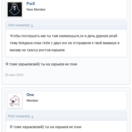
PsiX
New Member
One сказал(а):
↑
Чтобы послушать как ты там заикаешься,ох и дичь дурная,апай
тему блядина пока тебя с двух ног не отправили к твой мамаше в
канаву на трассу ростов-харьков
Я тоже харьковский) ты на харьков не гони
25 июл 2019
One
Member
PsiX сказал(а):
↑
Я тоже харьковский) ты на харьков не гони