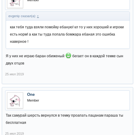
Member
evgeniy сказал(а):
↑
как тебя туда взяли помойку ебаную! кл то у них хороший и игроки
есть норм! а как ты туда попала бомжара ебаная это ошибка
наверное !
Я у них не играю баран обиженый
бегает он в каждой темке сын
двух отцов
25 июл 2019
One
Member
Так самурай шерсть вернулся в темку проапать пацанам параша ты
бесплатная
25 июл 2019