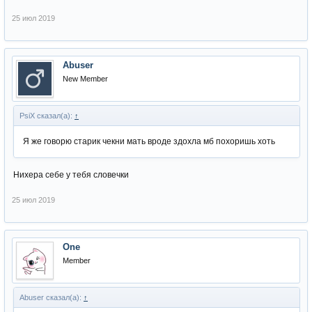
25 июл 2019
Abuser
New Member
PsiX сказал(а):
↑
Я же говорю старик чекни мать вроде здохла мб похоришь хоть
Нихера себе у тебя словечки
25 июл 2019
One
Member
Abuser сказал(а):
↑