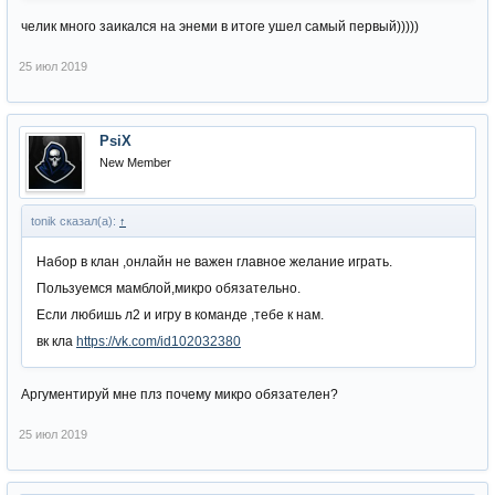
челик много заикался на энеми в итоге ушел самый первый)))))
25 июл 2019
PsiX
New Member
tonik сказал(а):
↑
Набор в клан ,онлайн не важен главное желание играть.
Пользуемся мамблой,микро обязательно.
Если любишь л2 и игру в команде ,тебе к нам.
вк кла
https://vk.com/id102032380
Аргументируй мне плз почему микро обязателен?
25 июл 2019