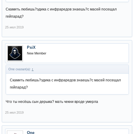
Скамить любишь?эдика с инфраредов знаешь?с масей посещал
гейпарад?
25 июл 2019
PsiX
New Member
One сказал(а):
↑
Скамить любишь?эдика с инфраредов знаешь?с масей посещал
гейпарад?
Что ты несёшь сын дерьма? мать чекни вроде умерла
25 июл 2019
One