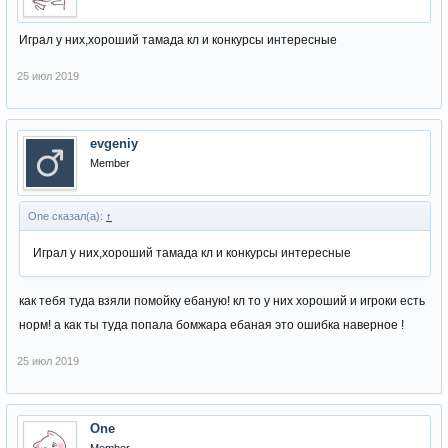
Играл у них,хороший тамада кл и конкурсы интересные
25 июл 2019
evgeniy
Member
One сказал(а):
↑
Играл у них,хороший тамада кл и конкурсы интересные
как тебя туда взяли помойку ебаную! кл то у них хороший и игроки есть
норм! а как ты туда попала бомжара ебаная это ошибка наверное !
25 июл 2019
One