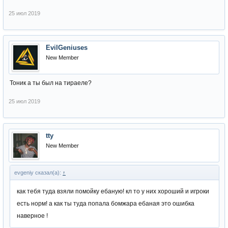
25 июл 2019
EvilGeniuses
New Member
Тоник а ты был на тираеле?
25 июл 2019
tty
New Member
evgeniy сказал(а):
↑
как тебя туда взяли помойку ебаную! кл то у них хороший и игроки
есть норм! а как ты туда попала бомжара ебаная это ошибка
наверное !