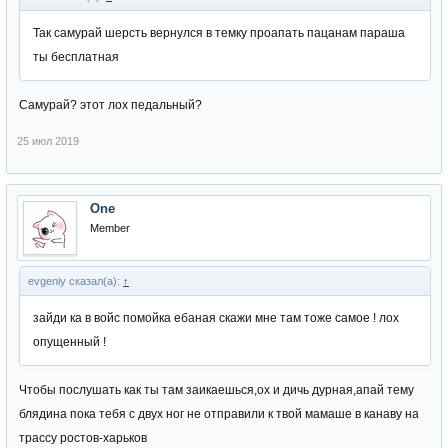
Так самурай шерсть вернулся в темку проапать пацанам параша
ты бесплатная
Самурай? этот лох педальный?
25 июл 2019
One
Member
evgeniy сказал(а):
↑
зайди ка в войс помойка ебаная скажи мне там тоже самое ! лох
опущенный !
Чтобы послушать как ты там заикаешься,ох и дичь дурная,апай тему
блядина пока тебя с двух ног не отправили к твой мамаше в канаву на
трассу ростов-харьков