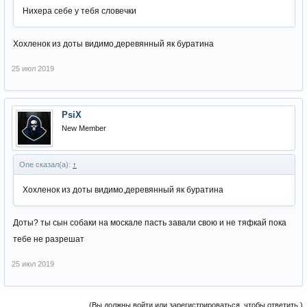
Нихера себе у тебя словечки
Хохленок из доты видимо,деревянный як буратина
25 июл 2019
PsiX
New Member
One сказал(а):
↑
Хохленок из доты видимо,деревянный як буратина
Доты? ты сын собаки на москале пасть завали свою и не тяфкай пока
тебе не разрешат
25 июл 2019
(Вы должны войти или зарегистрироваться, чтобы ответить.)