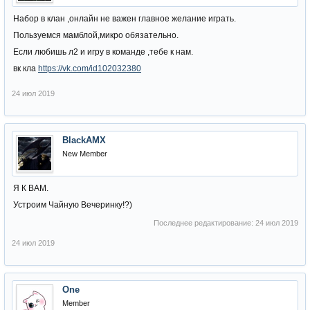
Набор в клан ,онлайн не важен главное желание играть.
Пользуемся мамблой,микро обязательно.
Если любишь л2 и игру в команде ,тебе к нам.
вк кла
https://vk.com/id102032380
24 июл 2019
BlackAMX
New Member
Я К ВАМ.
Устроим Чайную Вечеринку!?)
Последнее редактирование:
24 июл 2019
24 июл 2019
One
Member