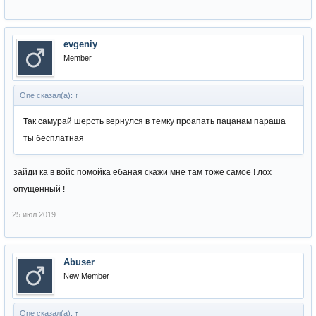
evgeniy
Member
One сказал(а):
↑
Так самурай шерсть вернулся в темку проапать пацанам параша
ты бесплатная
зайди ка в войс помойка ебаная скажи мне там тоже самое ! лох
опущенный !
25 июл 2019
Abuser
New Member
One сказал(а):
↑