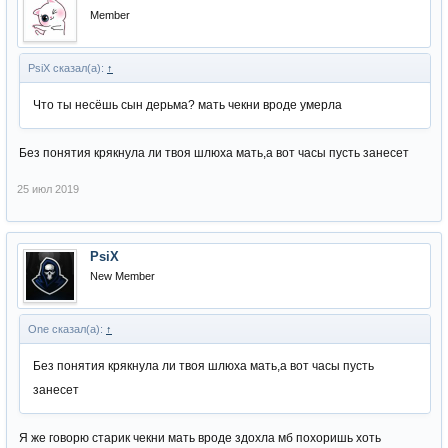
Member
PsiX сказал(а):
↑
Что ты несёшь сын дерьма? мать чекни вроде умерла
Без понятия крякнула ли твоя шлюха мать,а вот часы пусть занесет
25 июл 2019
PsiX
New Member
One сказал(а):
↑
Без понятия крякнула ли твоя шлюха мать,а вот часы пусть
занесет
Я же говорю старик чекни мать вроде здохла мб похоришь хоть