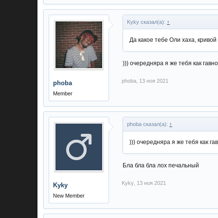
Kyky сказал(а):
↑
Да какое тебе Оли хаха, кривой
))) очередняра я же тебя как гав
phoba
,
13 ноя 2021
phoba
Member
phoba сказал(а):
↑
))) очередняра я же тебя как г
Бла бла бла лох печальный
Kyky
,
13 ноя 2021
Kyky
New Member