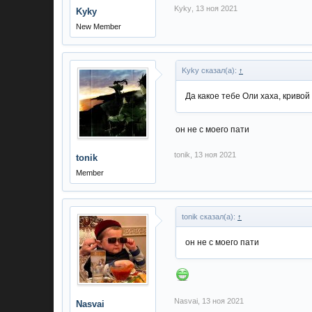
Kyky
,
13 ноя 2021
Kyky
New Member
Kyky сказал(а):
↑
Да какое тебе Оли хаха, кривой
он не с моего пати
tonik
,
13 ноя 2021
tonik
Member
tonik сказал(а):
↑
он не с моего пати
Nasvai
,
13 ноя 2021
Nasvai