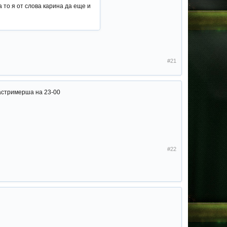
а то я от слова карина да еще и
#21
настримерша на 23-00
#22