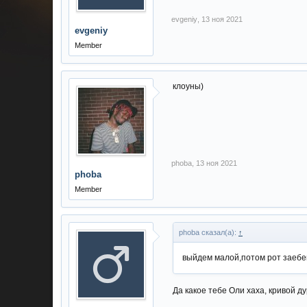
evgeniy
,
13 ноя 2021
evgeniy
Member
клоуны)
phoba
,
13 ноя 2021
phoba
Member
phoba сказал(а):
↑
выйдем малой,потом рот заеб
Да какое тебе Оли хаха, кривой д