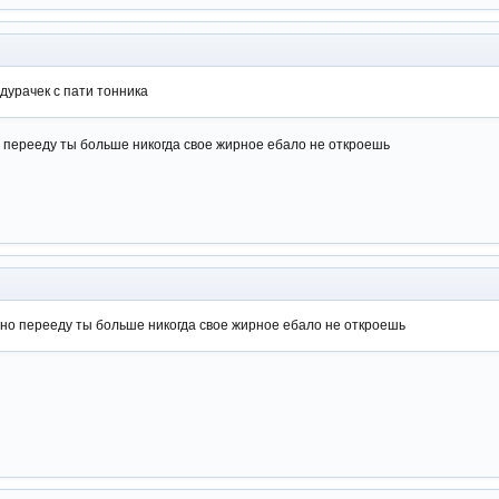
 дурачек с пати тонника
но перееду ты больше никогда свое жирное ебало не откроешь
авно перееду ты больше никогда свое жирное ебало не откроешь