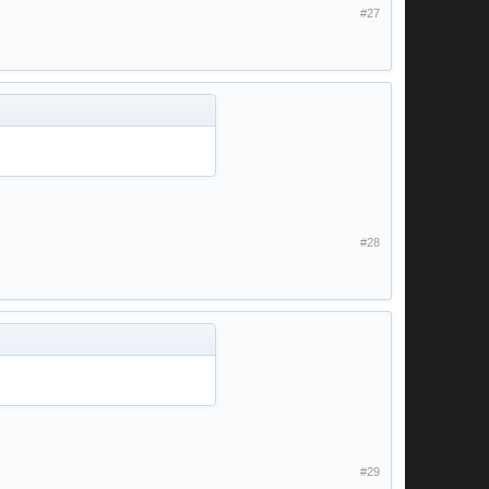
#27
#28
#29