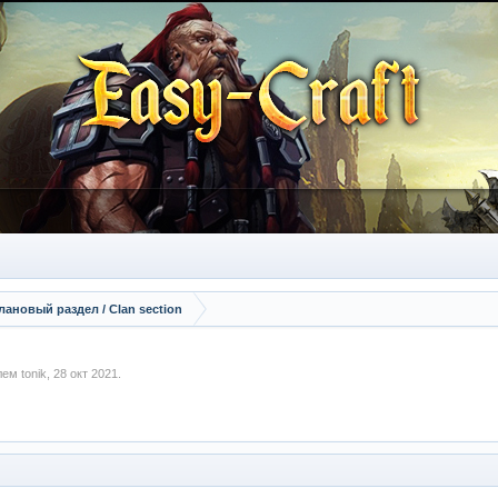
лановый раздел / Сlan section
елем
tonik
,
28 окт 2021
.