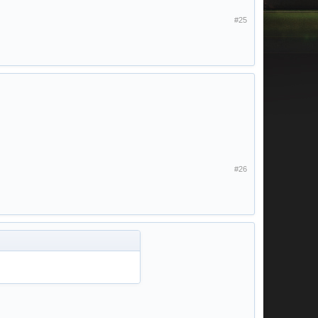
#25
#26