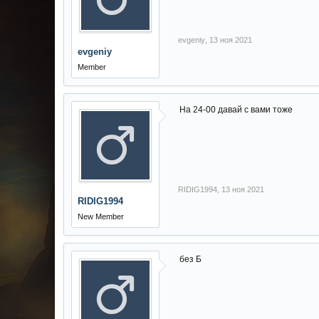
evgeniy
,
13 ноя 2021
evgeniy
Member
На 24-00 давай с вами тоже
RIDIG1994
,
13 ноя 2021
RIDIG1994
New Member
без Б