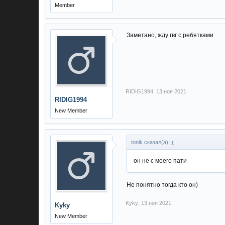
Member
Заметано, жду гвг с ребятками
RIDIG1994
,
13 ноя 2021
RIDIG1994
New Member
tonik сказал(а):
↑
он не с моего пати
Не понятно тогда кто он)
Kyky
,
13 ноя 2021
Kyky
New Member