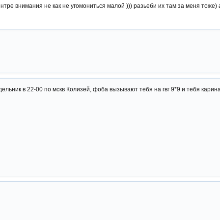
ентре внимания не как не угомониться малой ))) разьеби их там за меня тоже) 
дельник в 22-00 по мскв Колизей, фоба вызывают тебя на гвг 9*9 и тебя кари