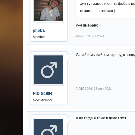
хуя тут замес и опять фоба в ц
стримерша кончаю )
уже выебано
phoba
phoba
,
13 ноя 2021
Member
Давай и мы забьем стрелу, в поне
RIDIG1994
,
13 ноя 2021
RIDIG1994
New Member
о ну тогда я тоже в деле ! 9х9