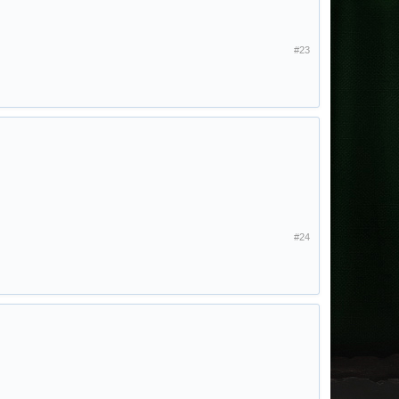
#23
#24