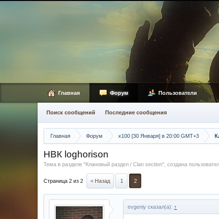
Главная
Форум
Пользователи
Поиск сообщений
Последние сообщения
Главная
Форум
х100 [30 Января] в 20:00 GMT+3
К
НВК loghorison
Тема в разделе "
Клановый раздел / Сlan section
", создана пользоват
Страница 2 из 2
< Назад
1
2
evgeniy сказал(а):
↑