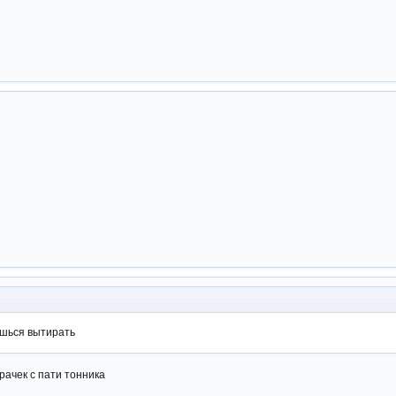
ешься вытирать
урачек с пати тонника