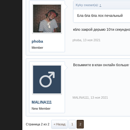
Kyky сказал(а):
↑
Бла бла бла лох печальный
кбло закрой дерьмо 10ти секундн
phoba
,
13 ноя 2021
phoba
Member
Возьмиите в клан онлайн больше 
MALINA111
,
13 ноя 2021
MALINA111
New Member
Страница 2 из 2
< Назад
1
2