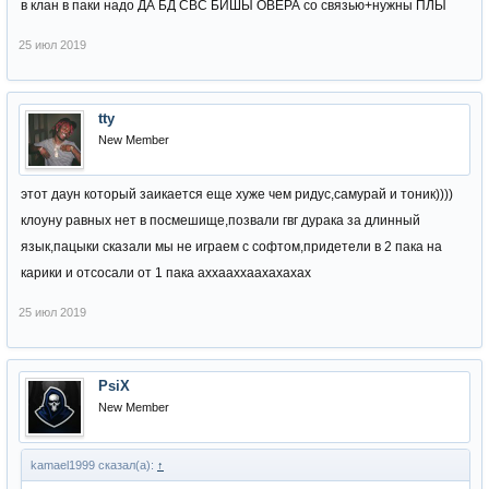
в клан в паки надо ДА БД СВС БИШЫ ОВЕРА со связью+нужны ПЛЫ
25 июл 2019
tty
New Member
этот даун который заикается еще хуже чем ридус,самурай и тоник))))
клоуну равных нет в посмешище,позвали гвг дурака за длинный
язык,пацыки сказали мы не играем с софтом,придетели в 2 пака на
карики и отсосали от 1 пака аххааххаахахахах
25 июл 2019
PsiX
New Member
kamael1999 сказал(а):
↑