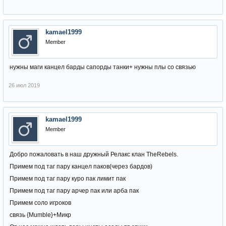
kamael1999
Member
нужны маги канцел барды сапорды танки+ нужны плы со связью
26 июл 2019
kamael1999
Member
Добро пожаловать в наш дружный Релакс клан TheRebels.
Примем под таг пару канцел паков(через бардов)
Примем под таг пару куро пак лимит пак
Примем под таг пару арчер пак или арба пак
Примем соло игроков
связь {Mumble}+Микр