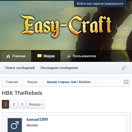
Войти или зарегистрироваться
Главная
Форум
Пользователи
Поиск сообщений
Последние сообщения
Главная
Форум
Архив старых тем / Archive
НВК TheRebels
1
2
3
Вперёд >
kamael1999
Member