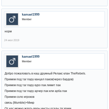
kamael1999
Member
норм
24 июл 2019
kamael1999
Member
Добро пожаловать в наш дружный Релакс клан TheRebels.
Примем под таг пару канцел паков(через бардов)
Примем под таг пару куро пак лимит пак
Примем под таг пару арчер пак или арба пак
Примем соло игроков
связь {Mumble}+Микр
От нас можно ждать вары инсты осады тв эпики