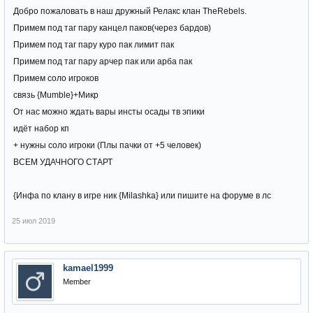
Добро пожаловать в наш дружный Релакс клан TheRebels.
Примем под таг пару канцел паков(через бардов)
Примем под таг пару куро пак лимит пак
Примем под таг пару арчер пак или арба пак
Примем соло игроков
связь {Mumble}+Микр
От нас можно ждать вары инсты осады тв эпики
идёт набор кп
+ нужны соло игроки (Плы пачки от +5 человек)
ВСЕМ УДАЧНОГО СТАРТ
{Инфа по клану в игре ник {Milashka} или пишите на форуме в лс
25 июл 2019
kamael1999
Member