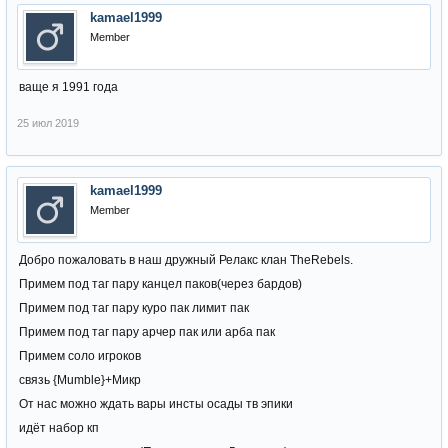
kamael1999
Member
ваще я 1991 года
25 июл 2019
kamael1999
Member
Добро пожаловать в наш дружный Релакс клан TheRebels.
Примем под таг пару канцел паков(через бардов)
Примем под таг пару куро пак лимит пак
Примем под таг пару арчер пак или арба пак
Примем соло игроков
связь {Mumble}+Микр
От нас можно ждать вары инсты осады тв эпики
идёт набор кп