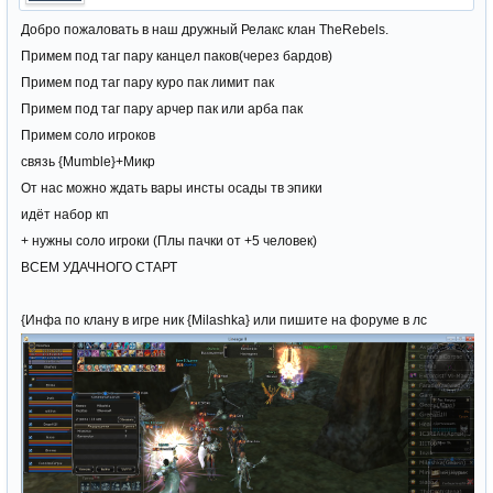
Добро пожаловать в наш дружный Релакс клан TheRebels.
Примем под таг пару канцел паков(через бардов)
Примем под таг пару куро пак лимит пак
Примем под таг пару арчер пак или арба пак
Примем соло игроков
связь {Mumble}+Микр
От нас можно ждать вары инсты осады тв эпики
идёт набор кп
+ нужны соло игроки (Плы пачки от +5 человек)
ВСЕМ УДАЧНОГО СТАРТ
{Инфа по клану в игре ник {Milashka} или пишите на форуме в лс