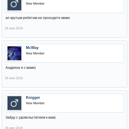
New Member
ап крутым ребятам не проходите мимо
26 июл 2019
McWay
New Member
Андрюха я с вами)
26 июл 2019
Knigger
New Member
Зайду с удовольствтием к вам)
26 июл 2019