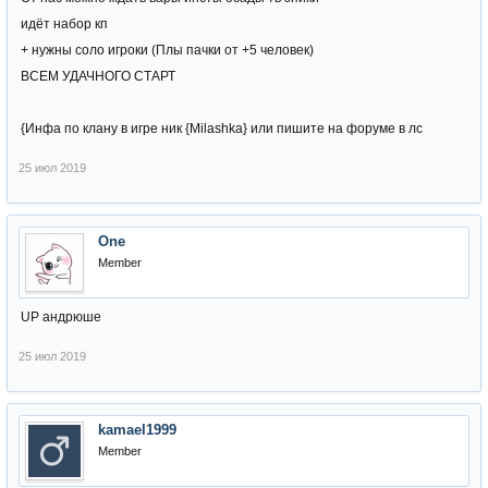
идёт набор кп
+ нужны соло игроки (Плы пачки от +5 человек)
ВСЕМ УДАЧНОГО СТАРТ
{Инфа по клану в игре ник {Milashka} или пишите на форуме в лс
25 июл 2019
One
Member
UP андрюше
25 июл 2019
kamael1999
Member