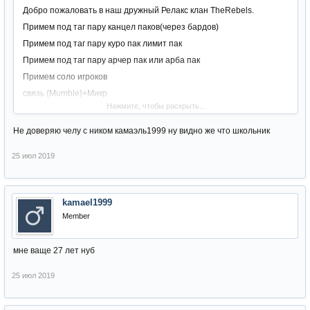
Добро пожаловать в наш дружный Релакс клан TheRebels.
Примем под таг пару канцел паков(через бардов)
Примем под таг пару куро пак лимит пак
Примем под таг пару арчер пак или арба пак
Примем соло игроков
связь {Mumble}+Микр
Нажмите, чтобы раскрыть...
От нас можно ждать вары инсты осады тв эпики
идёт набор кп
Не доверяю челу с ником камаэль1999 ну видно же что школьник
+ нужны соло игроки (Плы пачки от +5 человек)
25 июл 2019
ВСЕМ УДАЧНОГО СТАРТ
{Инфа по клану в игре ник {Milashka} или пишите на форуме в лс
kamael1999
Member
мне ваще 27 лет нуб
25 июл 2019