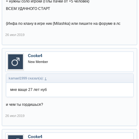
+ нужны соло игроки (Плы пачки от +5 человек)
ВСЕМ УДАЧНОГО СТАРТ
{Инфа по клану в игре ник {Milashka} или пишите на форуме в лс
26 июл 2019
Cooke4
New Member
kamael1999 сказал(а):
↑
мне ваще 27 лет нуб
и чем ты гордишься?
26 июл 2019
Cooke4