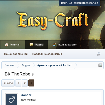
Войти или зарегистрироваться
Главная
Форум
Пользователи
Поиск сообщений
Последние сообщения
Главная
Форум
Архив старых тем / Archive
НВК TheRebels
< Назад
1
2
3
Xander
New Member