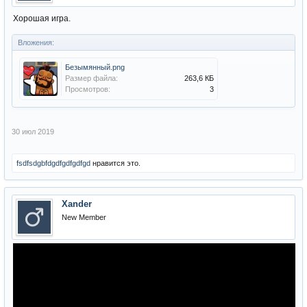
Хорошая игра.
Вложения:
Безымянный.png
Размер файла:
263,6 КБ
Просмотров:
3
30 июл 2019
fsdfsdgbfdgdfgdfgdfgd
нравится это.
Xander
New Member