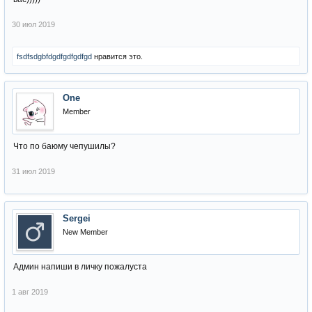
30 июл 2019
fsdfsdgbfdgdfgdfgdfgd
нравится это.
One
Member
Что по баюму чепушилы?
31 июл 2019
Sergei
New Member
Админ напиши в личку пожалуста
1 авг 2019