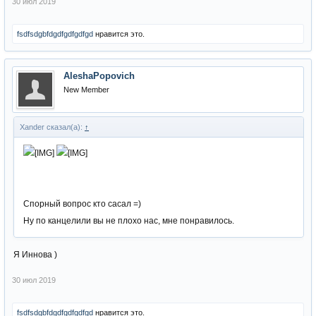
30 июл 2019
fsdfsdgbfdgdfgdfgdfgd
нравится это.
AleshaPopovich
New Member
Xander сказал(а):
↑
Спорный вопрос кто сасал =)
Ну по канцелили вы не плохо нас, мне понравилось.
Я Иннова )
30 июл 2019
fsdfsdgbfdgdfgdfgdfgd
нравится это.