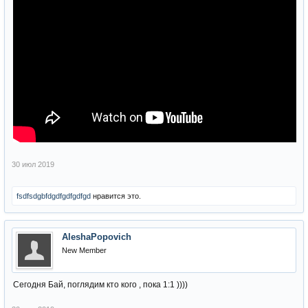
30 июл 2019
fsdfsdgbfdgdfgdfgdfgd
нравится это.
AleshaPopovich
New Member
Сегодня Бай, поглядим кто кого , пока 1:1 ))))