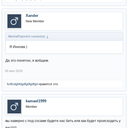
Xander
New Member
AleshaPopovich сказал(а):
↑
Я Иннова )
Да это понятно, я вобщем.
30 июл 2019
fsdfsdgbfdgdfgdfgdfgd
нравится это.
kamael1999
Member
вы наверно с под сосами будите нас бить или как будет происходить у
вас)))))