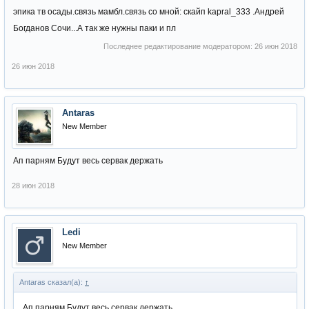
эпика тв осады.связь мамбл.связь со мной: скайп kapral_333 .Андрей
Богданов Сочи...А так же нужны паки и пл
Последнее редактирование модератором:
26 июн 2018
26 июн 2018
Antaras
New Member
Ап парням Будут весь сервак держать
28 июн 2018
Ledi
New Member
Antaras сказал(а):
↑
Ап парням Будут весь сервак держать