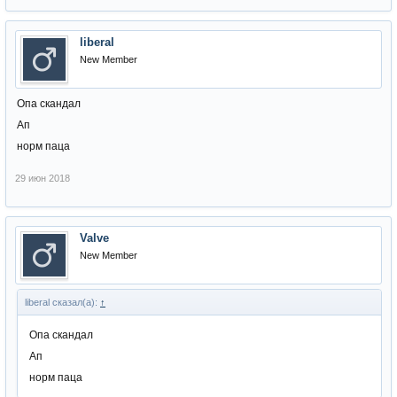
liberal
New Member
Опа скандал
Ап
норм паца
29 июн 2018
Valve
New Member
liberal сказал(а):
↑
Опа скандал
Ап
норм паца