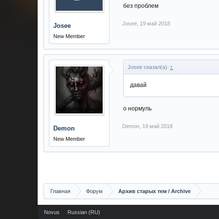
без проблем
Josee
,
19 май 2018
Josee
New Member
Josee сказал(а):
↑
давай
о нормуль
Demon
,
19 май 2018
Demon
New Member
Главная
Форум
Архив старых тем / Archive
Novus
Russian (RU)