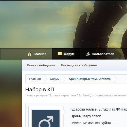
Главная
Форум
Пользователи
Поиск сообщений
Последние сообщения
Главная
Форум
Архив старых тем / Archive
Набор в КП
Тема в разделе "
Архив старых тем / Archive
", создана пользователе
Здарова малые. В луко пак ЛФ пар
Требы: пару соток
Микро ,мамбл, вся хуйня...