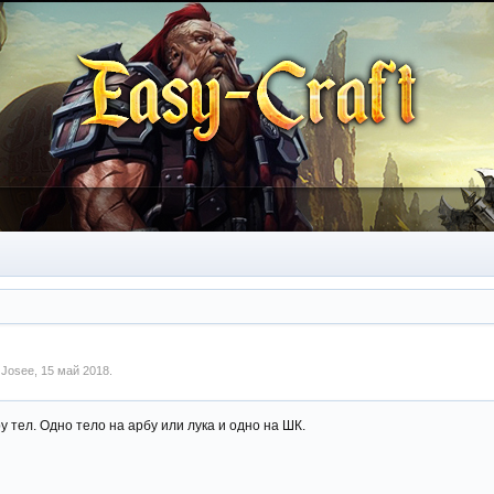
м
Josee
,
15 май 2018
.
у тел. Одно тело на арбу или лука и одно на ШК.