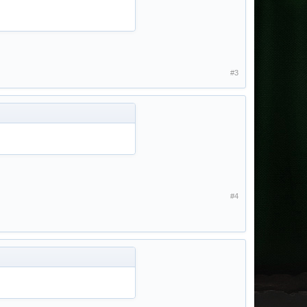
#3
#4