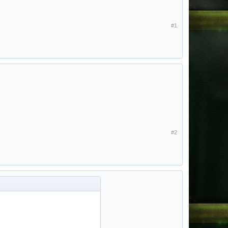
#1
#2