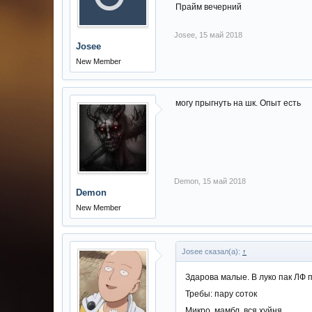
Прайм вечерний
Josee
,
15 май 2018
Josee
New Member
могу прыгнуть на шк. Опыт есть
Demon
,
15 май 2018
Demon
New Member
Josee сказал(а):
↑
Здарова малые. В луко пак ЛФ п
Требы: пару соток
Микро ,мамбл, вся хуйня...