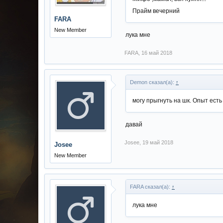
Прайм вечерний
FARA
New Member
лука мне
FARA
,
16 май 2018
Demon сказал(а):
↑
могу прыгнуть на шк. Опыт есть
давай
Josee
,
19 май 2018
Josee
New Member
FARA сказал(а):
↑
лука мне