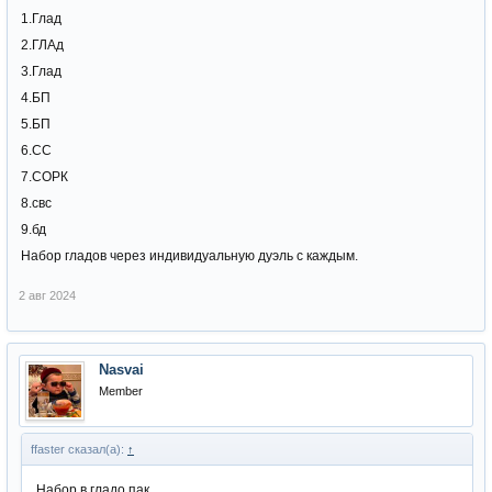
1.Глад
2.ГЛАд
3.Глад
4.БП
5.БП
6.СС
7.СОРК
8.свс
9.бд
Набор гладов через индивидуальную дуэль с каждым.
2 авг 2024
Nasvai
Member
ffaster сказал(а):
↑
Набор в гладо пак