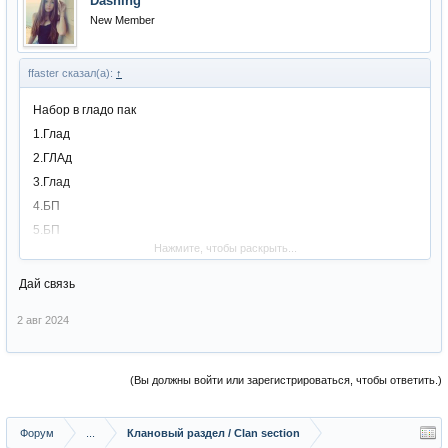
Dashing
New Member
ffaster сказал(а):
↑
Набор в гладо пак
1.Глад
2.ГЛАд
3.Глад
4.БП
5.БП
Нажмите, чтобы раскрыть...
6.СС
7.СОРК
Дай связь
8.свс
2 авг 2024
9.бд
Набор гладов через индивидуальную дуэль с каждым.
(Вы должны войти или зарегистрироваться, чтобы ответить.)
Форум
...
Клановый раздел / Сlan section