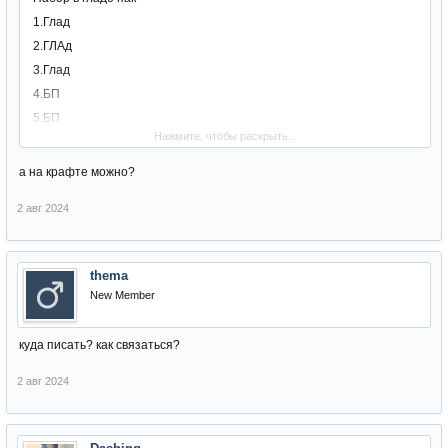
1.Глад
2.ГЛАд
3.Глад
4.БП
5.БП
Нажмите, чтобы раскрыть...
6.СС
7.СОРК
а на крафте можно?
8.свс
2 авг 2024
9.бд
Набор гладов через индивидуальную дуэль с каждым.
thema
New Member
куда писать? как связаться?
2 авг 2024