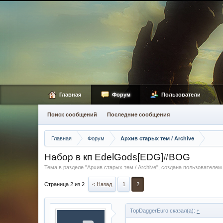
Главная
Форум
Пользователи
Поиск сообщений
Последние сообщения
Главная
Форум
Архив старых тем / Archive
Набор в кп EdelGods[EDG]#BOG
Тема в разделе "
Архив старых тем / Archive
", создана пользователе
Страница 2 из 2
< Назад
1
2
TopDaggerEuro сказал(а):
↑