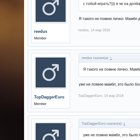
с тобой играть?))) я че на долб
Я такого не помню лично. Мамбл д
reedus
,
14 мар 2018
reedus
Member
reedus сказал(а):
↑
Я такого не помню лично. Мамбл
уже не помню мамбл, это было боль
TopDaggerEuro
,
14 мар 2018
TopDaggerEuro
Member
TopDaggerEuro сказал(а):
↑
уже не помню мамбл, это было б