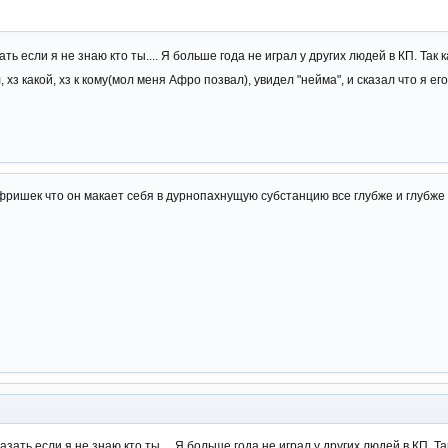
ать если я не знаю кто ты.... Я больше года не играл у других людей в КП. Так 
 хз какой, хз к кому(мол меня Афро позвал), увидел "нейма", и сказал что я ег
фришек что он макает себя в дурнопахнущую субстанцию все глубже и глубже
азать если я не знаю кто ты.... Я больше года не играл у других людей в КП. Та