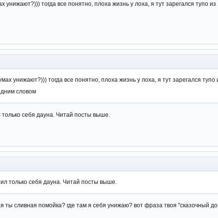
х унижают?))) тогда все понятно, плоха жизнь у лоха, я тут зарегался тупо из
мах унижают?))) тогда все понятно, плоха жизнь у лоха, я тут зарегался тупо и
одним словом
л только себя дауна. Читай посты выше.
зил только себя дауна. Читай посты выше.
кая ты сливная помойка? где там я себя унижаю? вот фраза твоя "сказочный д