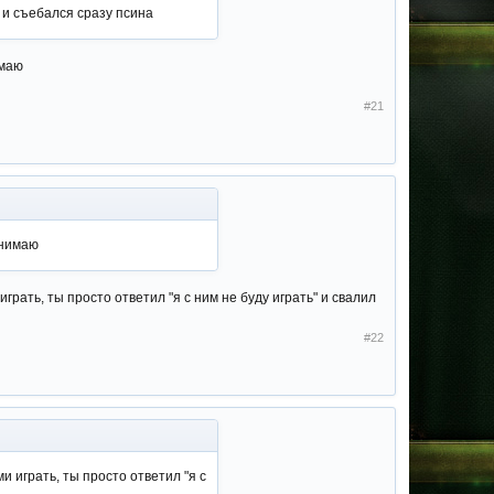
у и съебался сразу псина
имаю
#21
онимаю
грать, ты просто ответил "я с ним не буду играть" и свалил
#22
и играть, ты просто ответил "я с