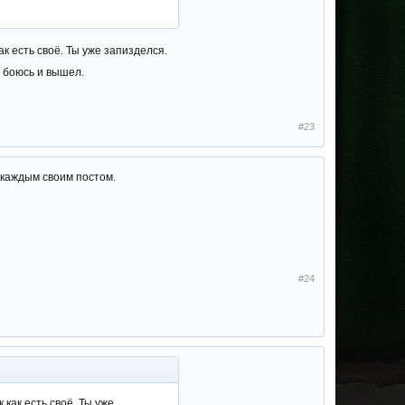
как есть своё. Ты уже запизделся.
о боюсь и вышел.
#23
 каждым своим постом.
#24
к как есть своё. Ты уже