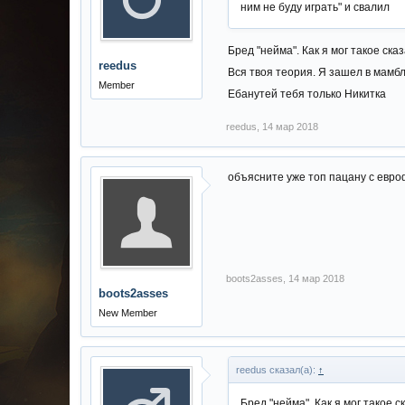
ним не буду играть" и свалил
Бред "нейма". Как я мог такое сказ
reedus
Вся твоя теория. Я зашел в мамбл,
Member
Ебанутей тебя только Никитка
reedus
,
14 мар 2018
объясните уже топ пацану с евро
boots2asses
,
14 мар 2018
boots2asses
New Member
reedus сказал(а):
↑
Бред "нейма". Как я мог такое ск