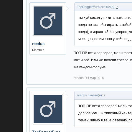
TopDaggerEuro сказал(а):
↑
ты хуй сосал у никиты какого т
когда не стал бы играть с тобой
когда), я играю в 3-4 и уверен, 
месяцев, но именно у тебя нед
reedus
Member
ТОП ПВ всея серверов, мол играе
вот и всё. Или же поясни трезво,
на каждом форуме.
reedus
,
14 мар 2018
reedus сказал(а):
↑
ТОП ПВ всея серверов, мол игр
долбоёбом. Ты типичный хейтер,
теме? Лично я тебе отвечаю, п