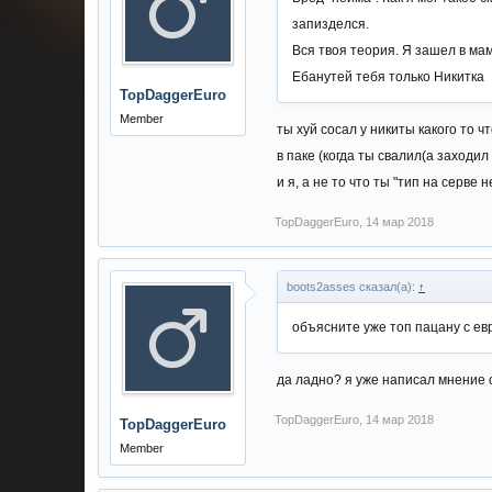
запизделся.
Вся твоя теория. Я зашел в мамб
Ебанутей тебя только Никитка
TopDaggerEuro
Member
ты хуй сосал у никиты какого то ч
в паке (когда ты свалил(а заходил 
и я, а не то что ты "тип на серве
TopDaggerEuro
,
14 мар 2018
boots2asses сказал(а):
↑
объясните уже топ пацану с ев
да ладно? я уже написал мнение 
TopDaggerEuro
,
14 мар 2018
TopDaggerEuro
Member