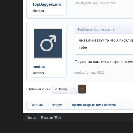
TopDaggerEuro
,
14 мар 2018
TopDaggerEuro
Member
TopDaggerEuro сказал(а):
↑
че там читать? то что я писал 
тебе
Ты достал пакетик со стрелочками
reedus
reedus
,
14 мар 2018
Member
Страница 2 из 2
< Назад
1
2
Главная
Форум
Архив старых тем / Archive
Novus
Russian (RU)