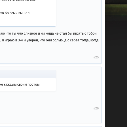
 его боюсь и вышел.
аю что ты чмо сливное и ни когда не стал бы играть с тобой
, я играю в 3-4 и уверен, что они сольюца с серва тогда, когда
#25
же каждым своим постом.
#26