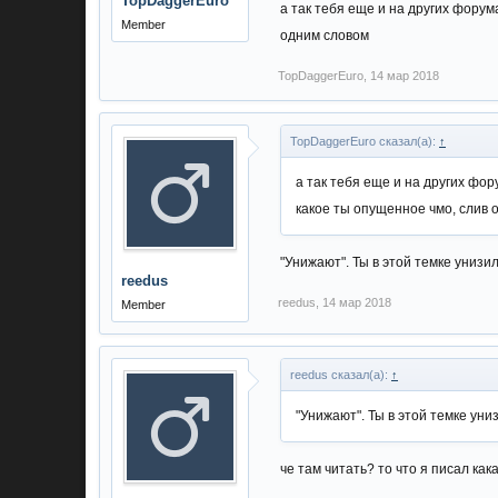
TopDaggerEuro
а так тебя еще и на других форума
Member
одним словом
TopDaggerEuro
,
14 мар 2018
TopDaggerEuro сказал(а):
↑
а так тебя еще и на других фору
какое ты опущенное чмо, слив 
"Унижают". Ты в этой темке унизи
reedus
reedus
,
14 мар 2018
Member
reedus сказал(а):
↑
"Унижают". Ты в этой темке уни
че там читать? то что я писал ка