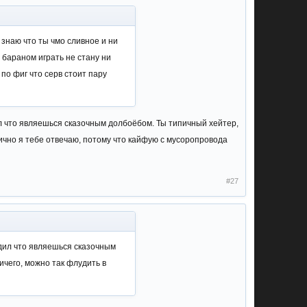
 знаю что ты чмо сливное и ни
им бараном играть не стану ни
, по фиг что серв стоит пару
ил что являешься сказочным долбоёбом. Ты типичный хейтер,
 Лично я тебе отвечаю, потому что кайфую с мусоропровода
#27
рдил что являешься сказочным
ничего, можно так флудить в