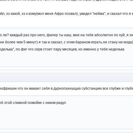
л, хз какой, хз к кому(мол меня Афро позвал), увидел "нейма", и сказал что я
то ли? каждый раз про него, фапер ты наш, мне на тебя абсолютно по хуй, я зн
не более чем 5 минут) я так и сказал, с этим бараном играть не стану ни когда)
 неделька", по фиг что серв стоит пару месяцев, но именно у тебя неделька
рофришек что он макает себя в дурнопахнущую субстанцию все глубже и глуб
об этой сливной помойке с ником ридус