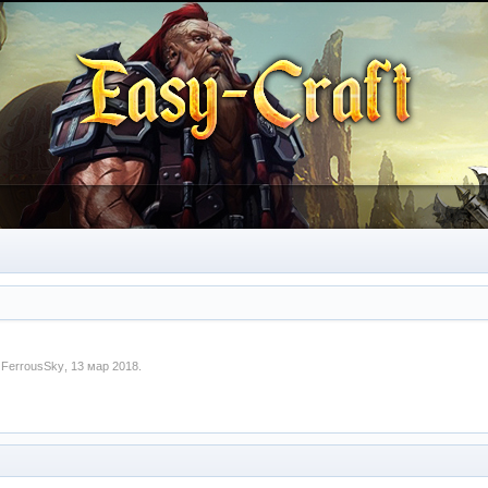
м
FerrousSky
,
13 мар 2018
.