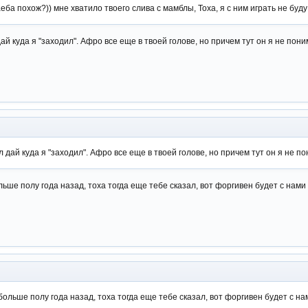
аеба похож?)) мне хватило твоего слива с мамблы, Тоха, я с ним играть не буд
ай куда я "заходил". Афро все еще в твоей голове, но причем тут он я не пон
 дай куда я "заходил". Афро все еще в твоей голове, но причем тут он я не п
ше полу года назад, тоха тогда еще тебе сказал, вот форгивен будет с нами и
ольше полу года назад, тоха тогда еще тебе сказал, вот форгивен будет с нам