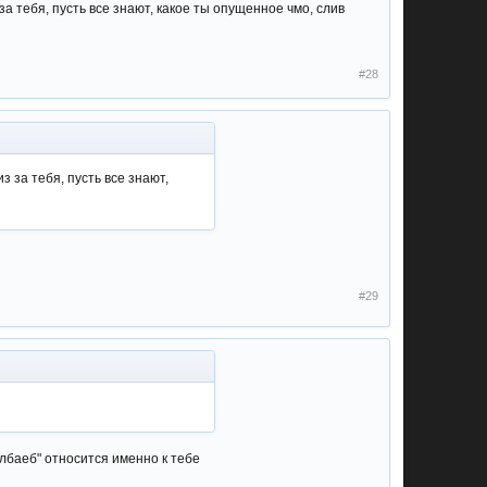
 за тебя, пусть все знают, какое ты опущенное чмо, слив
#28
з за тебя, пусть все знают,
#29
олбаеб" относится именно к тебе