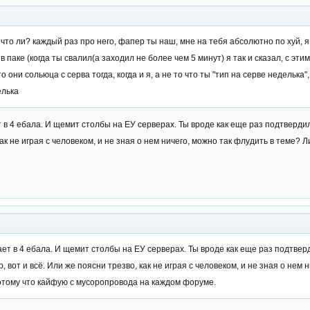
о что ли? каждый раз про него, фапер ты наш, мне на тебя абсолютно по хуй, я
 в паке (когда ты свалил(а заходил не более чем 5 минут) я так и сказал, с эт
что они сольюца с серва тогда, когда и я, а не то что ты "тип на серве неделька"
елька
т в 4 ебала. И щемит столбы на ЕУ серверах. Ты вроде как еще раз подтверд
 как не играя с человеком, и не зная о нем ничего, можно так флудить в теме?
ает в 4 ебала. И щемит столбы на ЕУ серверах. Ты вроде как еще раз подтве
 вот и всё. Или же поясни трезво, как не играя с человеком, и не зная о нем 
отому что кайфую с мусоропровода на каждом форуме.