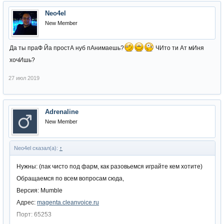
Neo4el
New Member
Да ты праФ Йа простА нуб пАнимаешь?
ЧИто ти Ат мИня
хочИшь?
27 июл 2019
Adrenaline
New Member
Neo4el сказал(а):
↑
Нужны: (пак чисто под фарм, как разовьемся играйте кем хотите)
Обращаемся по всем вопросам сюда,
Версия: Mumble
Адрес:
magenta.cleanvoice.ru
Порт: 65253