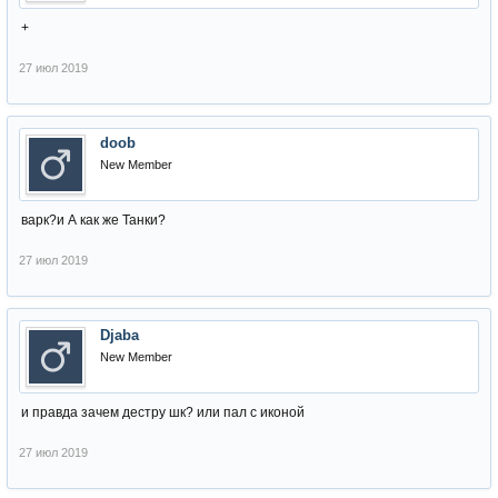
+
27 июл 2019
doob
New Member
варк?и А как же Танки?
27 июл 2019
Djaba
New Member
и правда зачем дестру шк? или пал с иконой
27 июл 2019