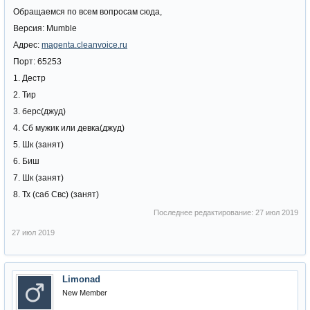
Обращаемся по всем вопросам сюда,
Версия: Mumble
Адрес:
magenta.cleanvoice.ru
Порт: 65253
1. Дестр
2. Тир
3. берс(джуд)
4. Сб мужик или девка(джуд)
5. Шк (занят)
6. Биш
7. Шк (занят)
8. Тх (саб Свс) (занят)
Последнее редактирование:
27 июл 2019
27 июл 2019
Limonad
New Member