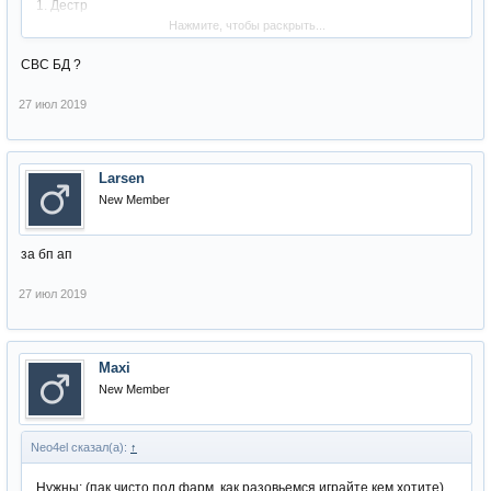
1. Дестр
Нажмите, чтобы раскрыть...
2. Тир
3. берс(джуд)
СВС БД ?
4. Сб мужик или девка(джуд)
27 июл 2019
5. Шк (занят)
6. Биш
7. Шк (занят)
Larsen
8. Тх (саб Свс) (занят)
New Member
за бп ап
27 июл 2019
Maxi
New Member
Neo4el сказал(а):
↑
Нужны: (пак чисто под фарм, как разовьемся играйте кем хотите)