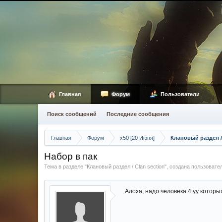
Главная
Форум
Пользователи
Поиск сообщений
Последние сообщения
Главная
Форум
x50 [20 Июня]
Клановый раздел / 
Набор в пак
Тема в разделе "
Клановый раздел / Сlan section
", создана пользоват
Алоха, надо человека 4 уу которы