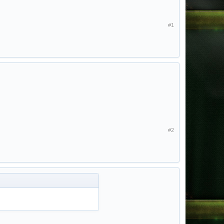
#1
#2