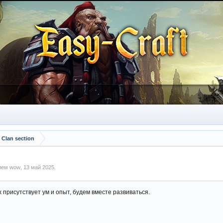
Сlan section
елем
wow
,
13 май 2025
.
х присутствует ум и опыт, будем вместе развиваться.