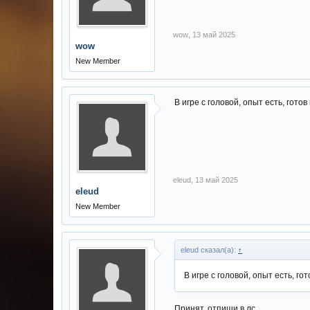
wow
,
13 май 2025
wow
New Member
В игре с головой, опыт есть, готов
eleud
,
13 май 2025
eleud
New Member
eleud сказал(а):
↑
В игре с головой, опыт есть, гот
Принят, отпиши в лс