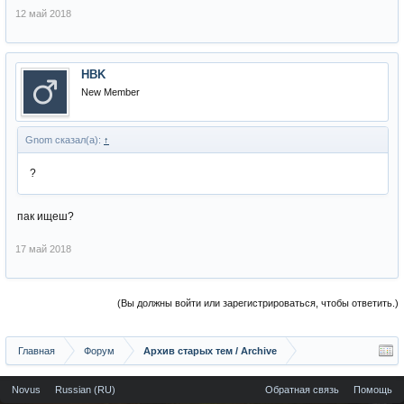
12 май 2018
HBK
New Member
Gnom сказал(а):
↑
?
пак ищеш?
17 май 2018
(Вы должны войти или зарегистрироваться, чтобы ответить.)
Главная
Форум
Архив старых тем / Archive
Novus
Russian (RU)
Обратная связь
Помощь