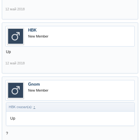
12 май 2018
HBK
New Member
Up
12 май 2018
Gnom
New Member
HBK сказал(а):
↑
Up
?