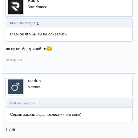
Rubik
New Member
Nasvai сказал(а):
↑
главное что бы вы не сливались
да ну не, бред какой то
10 мар 2018
reedus
Member
PlayBoy сказал(а):
↑
Серый закинь сюда последний его слив)
Ну ка