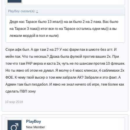
PlayBoy сказал(а):
↑
Дядя нас Тарасе было 13 ипал)) на ак было 2 на 2 пака. Вас было
на Тарасе 3 пака)) итог все го на Тарасе остались одни мы)) а вы
лежали мордой в пол и ныли)
Сори афк был. А где там 2 на 2? У нас фарм пак в шмоте без атт. И
мейн пак. Что ты несешь? Драка была фулкой против ваших 2х. При
том что там РАР верха и каста 2к, чуть не по шансам против 10 флешек.
Но ты явно об этом не думал. Я молчу о 4 масс клинсах, 4 саблимахи 2х
ФОЕ. К чему твой высер о том кем забрали АК? Забрали и это факт. А
Админ там был пиздабол. И явно не знал ничего об игре, тем более как
сделать ПВП зону
10 мар 2018
PlayBoy
New Member