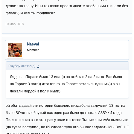
делает пвп зону. И вы как говно просто дпсите ак ебаными твинами без
флага?) И чем ты гордишся?
10 мар 2018
Nasvai
Member
PlayBoy сказал(а):
↑
Дядя нас Тарасе было 13 ипал)) на ак было 2 на 2 пака. Вас было
на Тарасе 3 пака)) итог все го на Тарасе остались одни мы)) а вы
лежали мордой в пол и ныли)
ой ебать давай эти истории бывалого пиздабола закругляй, 13 тел их
было.БОже ты ебнутый нас один раз было два пака с АЗБУКИ когда
Пися плил так вы в этот раз у пали как говно.Ты писе в мамбл нылся что
(да хуева поступил , но 69 сделал тупо что бы вас задавать,МЫ ВАС НЕ