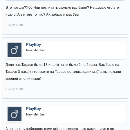
Это пруфы?))00 Или посчитать сколько вас было? Не думаю что это
нужно. А в итоге то что? АК забрали мы. Увы
10 мар 2018
PlayBoy
New Member
Дядя нас Тарасе было 13 ипал)) на ак было 2 на 2 пака. Вас было на
Тарасе 3 пака)) итог все го на Тарасе остались одни мы)) а вы лежали
мордой в пол и ныли)
10 мар 2018
PlayBoy
New Member
А по поводу забраного вами ак) я не виноват что админ даун и не