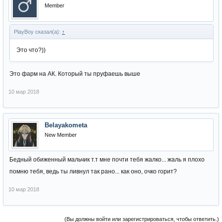
Member
PlayBoy сказал(а):
↑
Это что?))
Это фарм на АК. Который ты пруфаешь выше
10 мар 2018
Belayakometa
New Member
Бедный обиженный мальчик т.т мне почти тебя жалко... жаль я плохо
помню тебя, ведь ты ливнул так рано... как оно, очко горит?
10 мар 2018
(Вы должны войти или зарегистрироваться, чтобы ответить.)