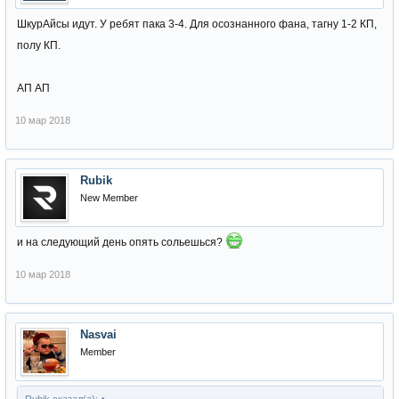
ШкурАйсы идут. У ребят пака 3-4. Для осознанного фана, тагну 1-2 КП,
полу КП.
АП АП
10 мар 2018
Rubik
New Member
и на следующий день опять сольешься?
10 мар 2018
Nasvai
Member