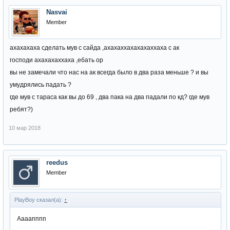
Nasvai
Member
ахахахаха сделать мув с сайда ,ахахаххахахахаххаха с ак
господи ахахахаххаха ,ебать ор
вы не замечали что нас на ак всегда было в два раза меньше ? и вы
умудрялись падать ?
где мув с тараса как вы до 69 , два пака на два падали по кд? где мув
ребят?)
10 мар 2018
reedus
Member
PlayBoy сказал(а):
↑
Аааапппп