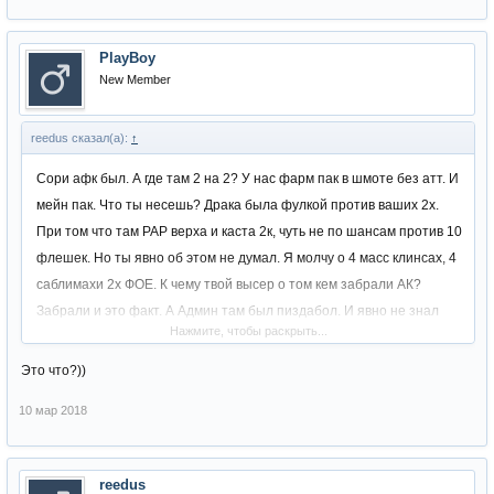
PlayBoy
New Member
reedus сказал(а):
↑
Сори афк был. А где там 2 на 2? У нас фарм пак в шмоте без атт. И
мейн пак. Что ты несешь? Драка была фулкой против ваших 2х.
При том что там РАР верха и каста 2к, чуть не по шансам против 10
флешек. Но ты явно об этом не думал. Я молчу о 4 масс клинсах, 4
саблимахи 2х ФОЕ. К чему твой высер о том кем забрали АК?
Забрали и это факт. А Админ там был пиздабол. И явно не знал
Нажмите, чтобы раскрыть...
ничего об игре, тем более как сделать ПВП зону
Это что?))
10 мар 2018
reedus