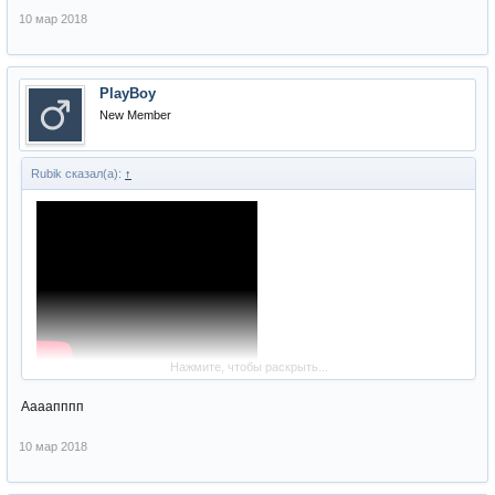
10 мар 2018
PlayBoy
New Member
Rubik сказал(а):
↑
Нажмите, чтобы раскрыть...
Аааапппп
10 мар 2018