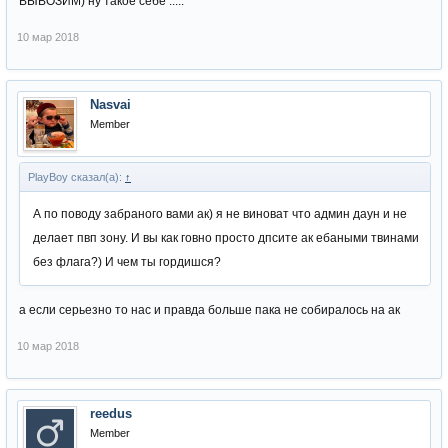
ВЫВОЗИМ) ну такое себе .....
10 мар 2018
Nasvai
Member
PlayBoy сказал(а):
↑
А по поводу забраного вами ак) я не виноват что админ даун и не
делает пвп зону. И вы как говно просто дпсите ак ебаными твинами
без флага?) И чем ты гордишся?
а если серьезно то нас и правда больше пака не собиралось на ак
10 мар 2018
reedus
Member