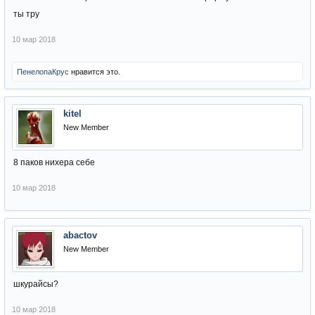
ты тру
10 мар 2018
ПенелопаКрус
нравится это.
kitel
New Member
8 паков нихера себе
10 мар 2018
abactov
New Member
шкурайсы?
10 мар 2018