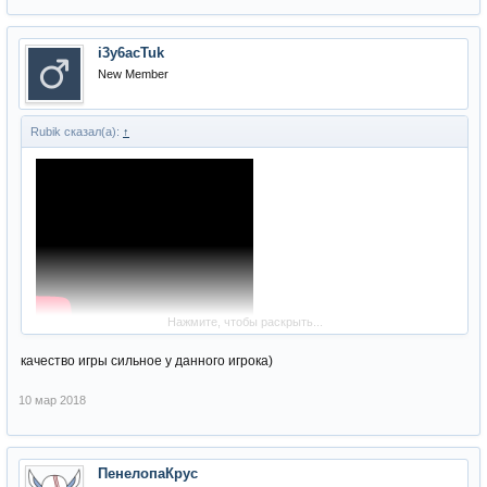
i3y6acTuk
New Member
Rubik сказал(а):
↑
Нажмите, чтобы раскрыть...
качество игры сильное у данного игрока)
10 мар 2018
ПенелопаКрус