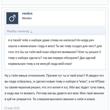
reedus
Member
PlayBoy сказал(а):
↑
я в твоей тебе о наборе даже слова не написал! Но когда реч
зашла о моем клане тогда я влез! Ты же тему создал для чего? для
того что бы на тебя мой клан обратил внимание? Или ты решил 2
тему о наборе зделать? так как первую обосрали? Дак зделай
нормальную тему а не вписуй сюда мой клан!
Ну у тебя явные отклонения. Причем тут ты и твой клан? Я увидел что
вы сюда собрались, и сделал новую тему о наборе в "клан", а не КП(как
ты своим черепом решил, что это копия я хз). Ибо вас будет туча говна,
и надо как-то воевать. Потому как вы давите кол-вом. Мне твоё мнение
в хуй не упирается. Ты слишком высокого мнения о себе и клане
10 мар 2018