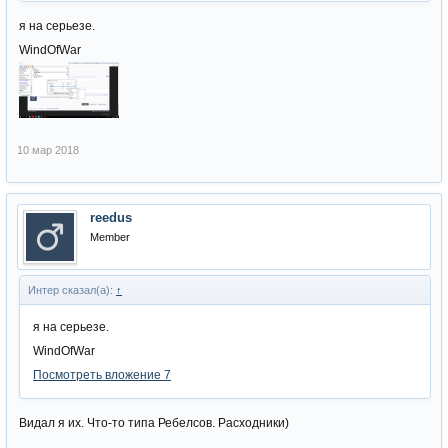
я на серьезе.
WindOfWar
10 мар 2018
reedus
Member
Интер сказал(а):
↑
я на серьезе.
WindOfWar
Посмотреть вложение 7
Видал я их. Что-то типа Ребелсов. Расходники)