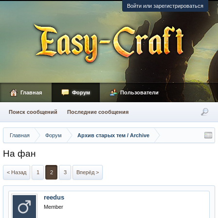
Войти или зарегистрироваться
Главная
Форум
Пользователи
Поиск сообщений
Последние сообщения
Главная
Форум
Архив старых тем / Archive
На фан
< Назад
1
2
3
Вперёд >
reedus
Member