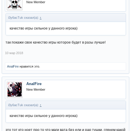
New Member
i3y6acTuk сказал(а):
↑
качество игры сильное у данного игрока)
так покажи свое качество игры которое будет в разы лучше!
10 мар 2018
AnalFire
нравится это.
AnalFire
New Member
i3y6acTuk сказал(а):
↑
качество игры сильное у данного игрока)
это тот кто ноет про то что маги вата без ели и рар тушки. глянем какой