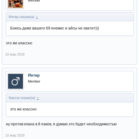
Member
Интер сказал(а):
↑
Боюсь даже вашего 69 енемис и айсы не хватит)))
это же классно
10 мар 2018
Интер
Member
Nasvai сказал(а):
↑
это же классно
ну против клана в 8 паков, я думаю это будет необходимостью
10 мар 2018