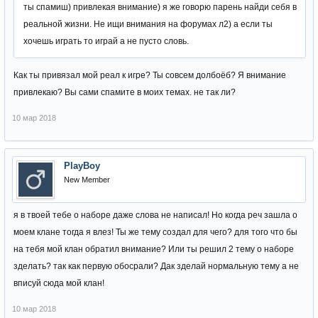
ты спамиш) привлекая внимание) я же говорю парень найди себя в
реальной жизни. Не ищи внимания на форумах л2) а если ты
хочешь играть то играй а не пусто словь.
Как ты привязал мой реал к игре? Ты совсем долбоёб? Я внимание
привлекаю? Вы сами спамите в моих темах. не так ли?
10 мар 2018
PlayBoy
New Member
я в твоей тебе о наборе даже слова не написал! Но когда реч зашла о
моем клане тогда я влез! Ты же тему создал для чего? для того что бы
на тебя мой клан обратил внимание? Или ты решил 2 тему о наборе
зделать? так как первую обосрали? Дак зделай нормальную тему а не
вписуй сюда мой клан!
10 мар 2018