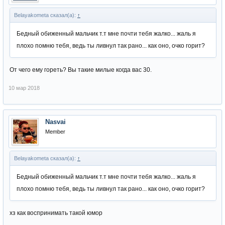
Belayakometa сказал(а):
↑
Бедный обиженный мальчик т.т мне почти тебя жалко... жаль я
плохо помню тебя, ведь ты ливнул так рано... как оно, очко горит?
От чего ему гореть? Вы такие милые когда вас 30.
10 мар 2018
Nasvai
Member
Belayakometa сказал(а):
↑
Бедный обиженный мальчик т.т мне почти тебя жалко... жаль я
плохо помню тебя, ведь ты ливнул так рано... как оно, очко горит?
хз как воспринимать такой юмор