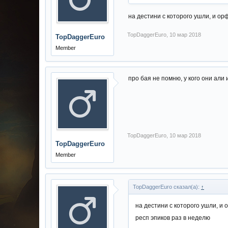
на дестини с которого ушли, и ор
TopDaggerEuro
,
10 мар 2018
TopDaggerEuro
Member
про бая не помню, у кого они али
TopDaggerEuro
,
10 мар 2018
TopDaggerEuro
Member
TopDaggerEuro сказал(а):
↑
на дестини с которого ушли, и 
респ эпиков раз в неделю