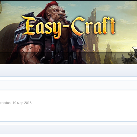
м
reedus
,
10 мар 2018
.