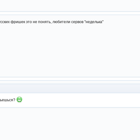
усских фришек это не понять, любители сервов "неделька"
льешься?