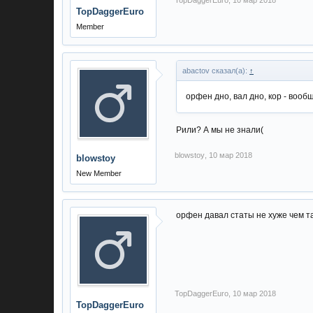
TopDaggerEuro
,
10 мар 2018
TopDaggerEuro
Member
abactov сказал(а):
↑
орфен дно, вал дно, кор - вообщ
Рили? А мы не знали(
blowstoy
,
10 мар 2018
blowstoy
New Member
орфен давал статы не хуже чем та
TopDaggerEuro
,
10 мар 2018
TopDaggerEuro