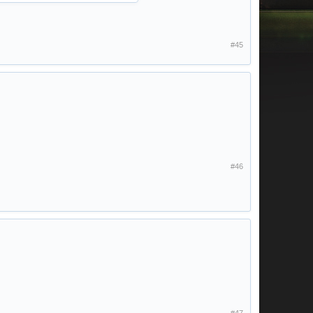
#45
#46