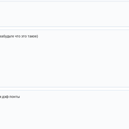
забудьте что это такое)
 м дэф понты