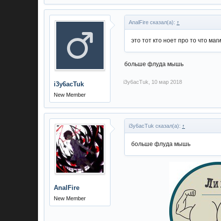
AnalFire сказал(а):
↑
это тот кто ноет про то что маг
больше флуда мышь
i3y6acTuk
,
10 мар 2018
i3y6acTuk
New Member
i3y6acTuk сказал(а):
↑
больше флуда мышь
AnalFire
New Member