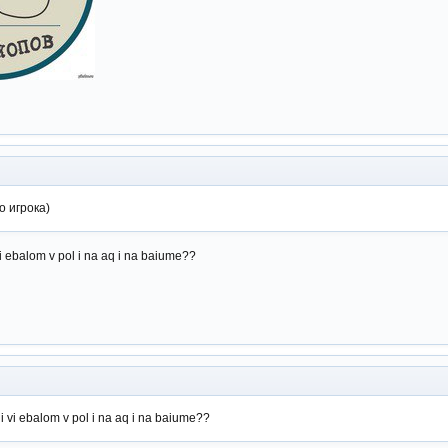
о игрока)
i ebalom v pol i na aq i na baiume??
i vi ebalom v pol i na aq i na baiume??