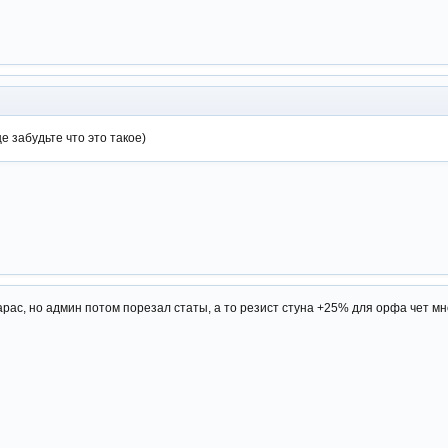
е забудьте что это такое)
рас, но админ потом порезал статы, а то резист стуна +25% для орфа чет мн