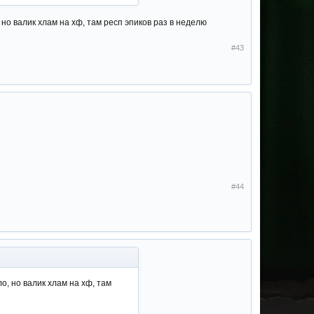
 но валик хлам на хф, там респ эпиков раз в неделю
#43
#44
о, но валик хлам на хф, там