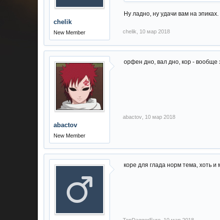
Ну ладно, ну удачи вам на эпиках.
chelik
chelik
,
10 мар 2018
New Member
орфен дно, вал дно, кор - вообще 
abactov
,
10 мар 2018
abactov
New Member
коре для глада норм тема, хоть и