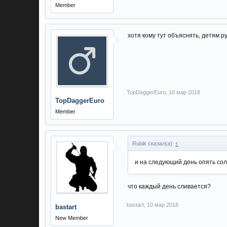
Member
хотя кому тут объяснять, детям р
TopDaggerEuro
,
10 мар 2018
TopDaggerEuro
Member
Rubik сказал(а):
↑
и на следующий день опять со
что каждый день сливается?
bastart
,
10 мар 2018
bastart
New Member