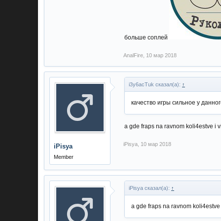
больше соплей
AnalFire
,
10 мар 2018
i3y6acTuk сказал(а):
↑
качество игры сильное у данног
a gde fraps na ravnom koli4estve i v
iPisya
,
10 мар 2018
iPisya
Member
iPisya сказал(а):
↑
a gde fraps na ravnom koli4estve 