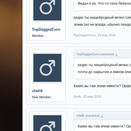
Видал я их. Что-то типа Ребелс
редис ты нищебродный вечно сливн
эпики (но не всегда, обычно пенд
TopDaggerEuro
TopDaggerEuro
,
10 мар 2018
Member
TopDaggerEuro сказал(а):
↑
редис ты нищебродный вечно сли
почти до закрытия и имеем эпи
Какие вы там эпики имеете? Орф
chelik
chelik
,
10 мар 2018
New Member
chelik сказал(а):
↑
Какие вы там эпики имеете? О