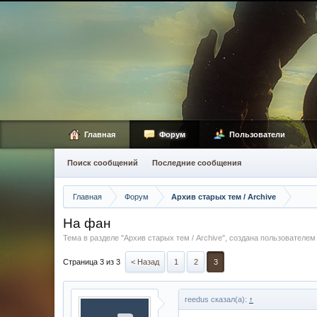
Главная
Форум
Пользователи
Поиск сообщений
Последние сообщения
Главная
Форум
Архив старых тем / Archive
На фан
Тема в разделе "
Архив старых тем / Archive
", создана пользователе
Страница 3 из 3
< Назад
1
2
3
reedus сказал(а):
↑