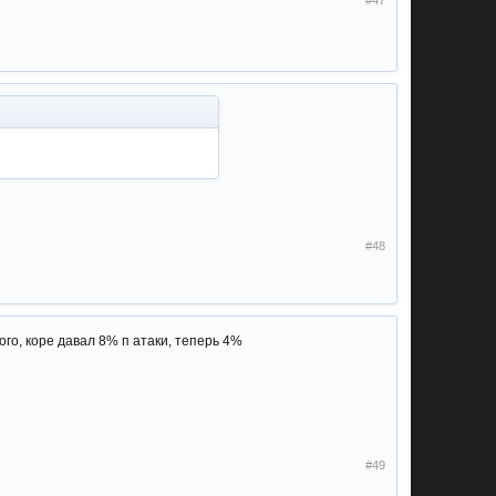
#47
#48
ого, коре давал 8% п атаки, теперь 4%
#49