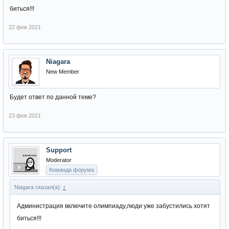
биться!!!
22 фев 2021
Niagara
New Member
Будет ответ по данной теме?
23 фев 2021
Support
Moderator
Команда форума
Niagara сказал(а):
↑
Администрация включите олимпиаду,люди уже забустились хотят
биться!!!