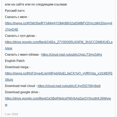
или на сайте или по следующим ссылкам:
Русский патч:
Скачать с меги -
https://mega.nz/#!SWJ0wIRY!vMgHjYOMjr8BjS2atSWBFV2hVczMA35pvyy4
J7pnD4E
Скачать с гугл диска -
https://drive.google.com/file/d/1j6Eq_Z7Y00G95LKNFM_3hSCCDM8XUELa
/view
Скачать с маил облака -
https://cloud.mail.ru/public/JyqL/73my2djhv
English Patch:
Download mega -
https://mega.nz/#!nPJnya4L!erHltFgdA6xELJwCKYvQ_yVfRQzIa_x1t1MDFE
S6ujs
Download mail cloud -
https://cloud.mail.ru/public/C4yr/DD786y9w8
Download google drive -
https://drive.google.com/file/d/1kSBqR9qIcqFIj8VbAdZarGY0nzdhKJ9W/vie
w
1 окт 2018