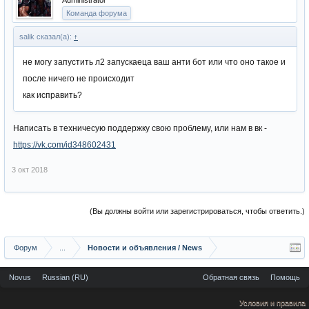
Administrator
Команда форума
salik сказал(а):
↑
не могу запустить л2 запускаеца ваш анти бот или что оно такое и
после ничего не происходит
как исправить?
Написать в техничесую поддержку свою проблему, или нам в вк -
https://vk.com/id348602431
3 окт 2018
(Вы должны войти или зарегистрироваться, чтобы ответить.)
Форум
...
Новости и объявления / News
Novus
Russian (RU)
Обратная связь
Помощь
Условия и правила