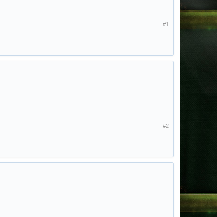
#1
#2