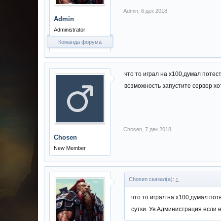
Admin
,
6 дек 2018
Admin
Administrator
Команда форума
что то играл на х100,думал потес
возможность запустите сервер хот
Chosen
,
7 дек 2018
Chosen
New Member
Chosen сказал(а):
↑
что то играл на х100,думал пот
сутки. Ув.Администрация если е