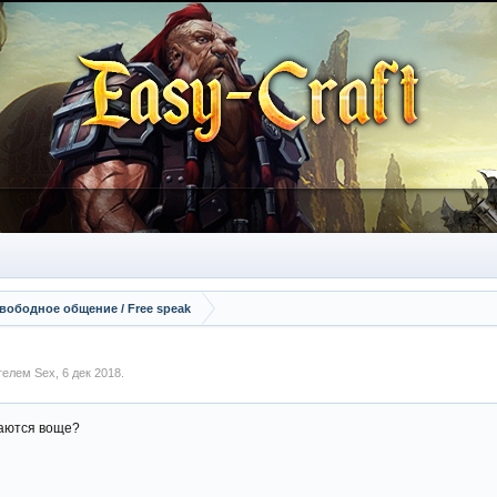
вободное общение / Free speak
ателем
Sex
,
6 дек 2018
.
даются воще?