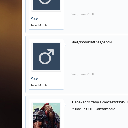
Sex
,
6 дек 2018
Sex
New Member
лол,промазал разделом
Sex
,
6 дек 2018
Sex
New Member
Перенесли тему в соответствующ
У нас нет ОБТ как такового