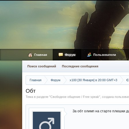
Главная
Форум
Пользователи
Поиск сообщений
Последние сообщения
Главная
Форум
х100 [30 Января] в 20:00 GMT+3
С
Обт
Тема в разделе "
Свободное общение / Free speak
", создана пользов
За обт олимп на старте плюшки 