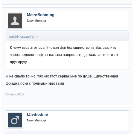
MetroBooming
New Member
Isaichik сказал(а):
↑
К чему весь этот срач?) один фиг большинство из Вас свалить
через неделю, наф вы пальцы напрягаете, доказываете что то
друг другу
Я не свалю точно, так как этот сервак мне по душе. Единственная
фришка пока с прямыми квестами
16 мар 2019
IZIvihodnie
New Member