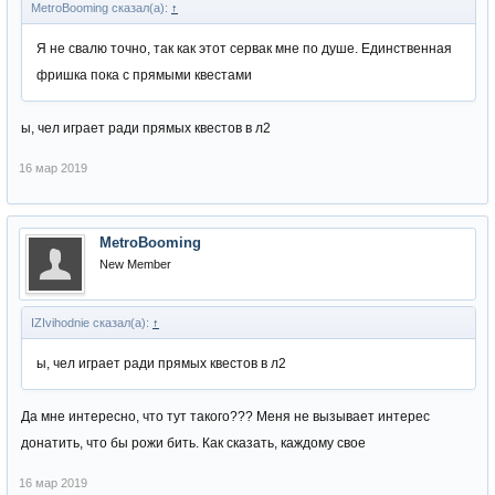
MetroBooming сказал(а):
↑
Я не свалю точно, так как этот сервак мне по душе. Единственная
фришка пока с прямыми квестами
ы, чел играет ради прямых квестов в л2
16 мар 2019
MetroBooming
New Member
IZIvihodnie сказал(а):
↑
ы, чел играет ради прямых квестов в л2
Да мне интересно, что тут такого??? Меня не вызывает интерес
донатить, что бы рожи бить. Как сказать, каждому свое
16 мар 2019