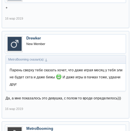
+
16 мар 2019
Drewker
New Member
MetroBooming сказал(а):
↑
Парень сверху тебе сказать хочет, что даже играя месяц у тебя эли
не будет сета и даже бижы
И даже игры в пачках тоже, удаачи
друг
Да, а мне показалось это девушка, с полом то вроде определилось)))
16 мар 2019
MetroBooming