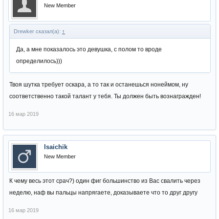
New Member
Drewker сказал(а):
↑
Да, а мне показалось это девушка, с полом то вроде
определилось)))
Твоя шутка требует оскара, а то так и останешься нонеймом, ну
соответственно такой талант у тебя. Ты должен быть вознагражден!
16 мар 2019
Isaichik
New Member
К чему весь этот срач?) один фиг большинство из Вас свалить через
неделю, наф вы пальцы напрягаете, доказываете что то друг другу
16 мар 2019