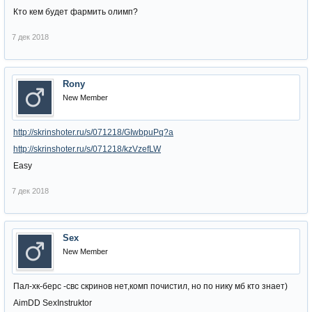
Кто кем будет фармить олимп?
7 дек 2018
Rony
New Member
http://skrinshoter.ru/s/071218/GIwbpuPq?a
http://skrinshoter.ru/s/071218/kzVzefLW
Easy
7 дек 2018
Sex
New Member
Пал-хк-берс -свс скринов нет,комп почистил, но по нику мб кто знает)
AimDD SexInstruktor