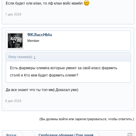
Если будет оли клан, то лф клан войс мамбл
7 дек 2018
9IKJIaccHbIu
Member
Rony сказал(а):
↑
Есть фармеры олимпа которые умеют за свой класс фармить
столб и Кто кем будет фармить олимп?
Да все знают что ты топ мм) Доказал уже)
8 дек 2018
(Вы должны войти или зарегистрироваться, чтобы ответить.)
Форум
...
Свободное общение / Free speak