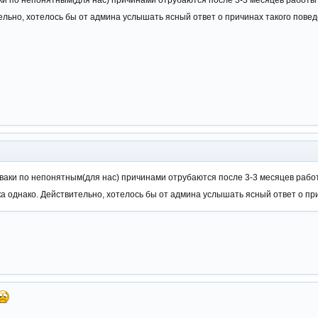
ваки по непонятным(для нас) причинами отрубаются после 3-3 месяцев работы
тельно, хотелось бы от админа услышать ясный ответ о причинах такого пове
ерваки по непонятным(для нас) причинами отрубаются после 3-3 месяцев раб
ька однако. Действительно, хотелось бы от админа услышать ясный ответ о п