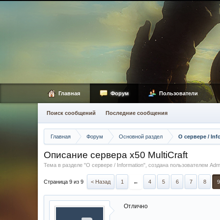
Главная
Форум
Пользователи
Поиск сообщений
Последние сообщения
Главная
Форум
Основной раздел
О сервере / Inf
Описание сервера х50 MultiCraft
Тема в разделе "
О сервере / Information
", создана пользователем
Adm
Страница 9 из 9
< Назад
1
←
4
5
6
7
8
9
Отлично