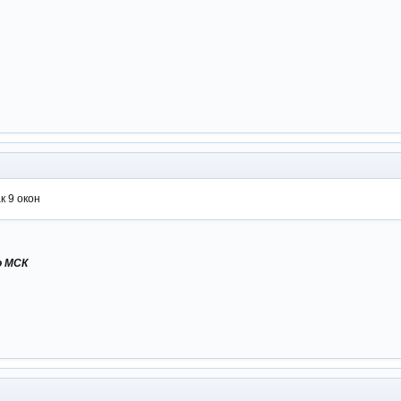
к 9 окон
о МСК