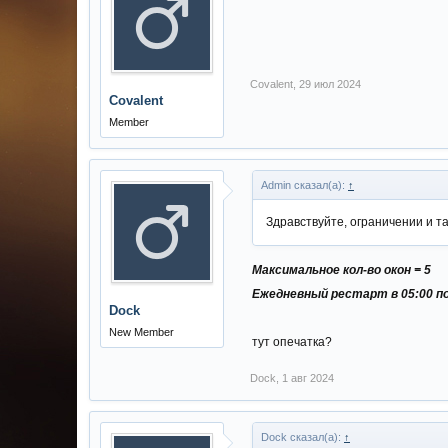
Covalent
,
29 июл 2024
Covalent
Member
Admin сказал(а):
↑
Здравствуйте, ограничении и та
Максимальное кол-во окон = 5
Ежедневный рестарт в 05:00 п
Dock
New Member
тут опечатка?
Dock
,
1 авг 2024
Dock сказал(а):
↑