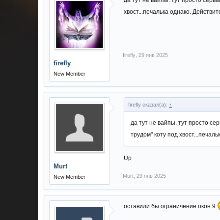
да тут не вайпы. тут просто сер
хвост...печалька однако. Действи
firefly
,
29 янв 2025
firefly
New Member
firefly сказал(а):
↑
да тут не вайпы. тут просто с
трудом" коту под хвост...печал
Up
Murt
Murt
,
29 янв 2025
New Member
оставили бы ограничение окон 9