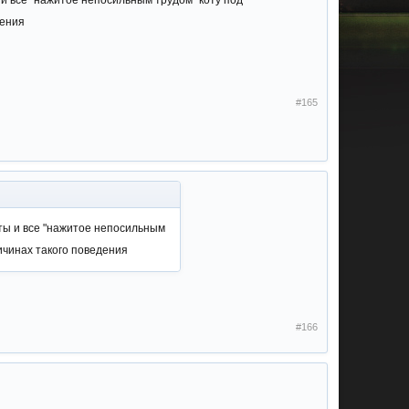
 и все "нажитое непосильным трудом" коту под
дения
#165
оты и все "нажитое непосильным
ричинах такого поведения
#166