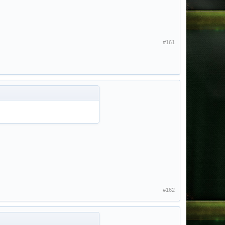
#161
#162