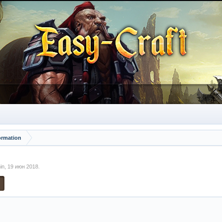
ormation
in
,
19 июн 2018
.