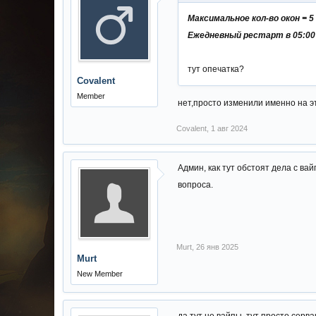
Максимальное кол-во окон = 5
Ежедневный рестарт в 05:00
тут опечатка?
Covalent
Member
нет,просто изменили именно на э
Covalent
,
1 авг 2024
Админ, как тут обстоят дела с ва
вопроса.
Murt
,
26 янв 2025
Murt
New Member