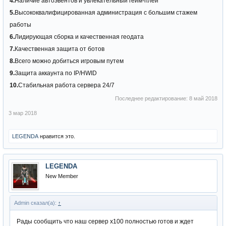
4.
Наличие автоэвентов и увлекательный гейм-плей
5.
Высококвалифицированная администрация с большим стажем
работы
6.
Лидирующая сборка и качественная геодата
7.
Качественная защита от ботов
8.
Всего можно добиться игровым путем
9.
Защита аккаунта по IP/HWID
10.
Стабильная работа сервера 24/7
Последнее редактирование:
8 май 2018
3 мар 2018
LEGENDA
нравится это.
LEGENDA
New Member
Admin сказал(а):
↑
Рады сообщить что наш сервер х100 полностью готов и ждет