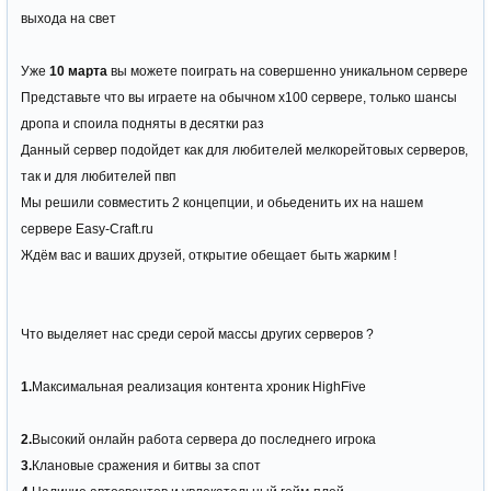
выхода на свет
Уже
10 марта
вы можете поиграть на совершенно уникальном сервере
Представьте что вы играете на обычном х100 сервере, только шансы
дропа и споила подняты в десятки раз
Данный сервер подойдет как для любителей мелкорейтовых серверов,
так и для любителей пвп
Мы решили совместить 2 концепции, и обьеденить их на нашем
сервере Easy-Craft.ru
Ждём вас и ваших друзей, открытие обещает быть жарким !
Что выделяет нас среди серой массы других серверов ?
1.
Максимальная реализация контента хроник HighFive
2.
Высокий онлайн работа сервера до последнего игрока
3.
Клановые сражения и битвы за спот