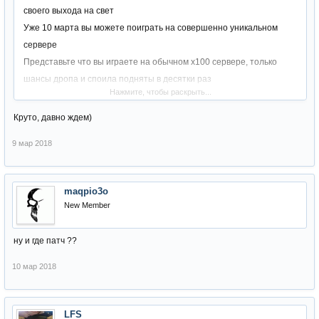
своего выхода на свет
Уже 10 марта вы можете поиграть на совершенно уникальном
сервере
Представьте что вы играете на обычном х100 сервере, только
шансы дропа и споила подняты в десятки раз
Нажмите, чтобы раскрыть...
Данный сервер подойдет как для любителей мелкорейтовых
серверов, так и для любителей пвп
Круто, давно ждем)
Мы решили совместить 2 концепции, и обьеденить их на нашем
9 мар 2018
сервере Easy-Craft.ru
Ждём вас и ваших друзей, открытие обещает быть жарким !
maqpio3o
New Member
ну и где патч ??
10 мар 2018
LFS