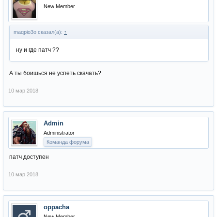
New Member
maqpio3o сказал(а):
↑
ну и где патч ??
А ты боишься не успеть скачать?
10 мар 2018
Admin
Administrator
Команда форума
патч доступен
10 мар 2018
oppacha
New Member