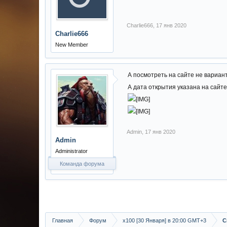
Charlie666
,
17 янв 2020
Charlie666
New Member
А посмотреть на сайте не вариант
А дата открытия указана на сайте 
Admin
,
17 янв 2020
Admin
Administrator
Команда форума
Главная
Форум
х100 [30 Января] в 20:00 GMT+3
С