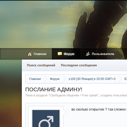
Главная
Форум
Пользователи
Поиск сообщений
Последние сообщения
Главная
Форум
х100 [30 Января] в 20:00 GMT+3
С
ПОСЛАНИЕ АДМИНУ!
Тема в разделе "
Свободное общение / Free speak
", создана пользов
во сколько открытие ? так сложно