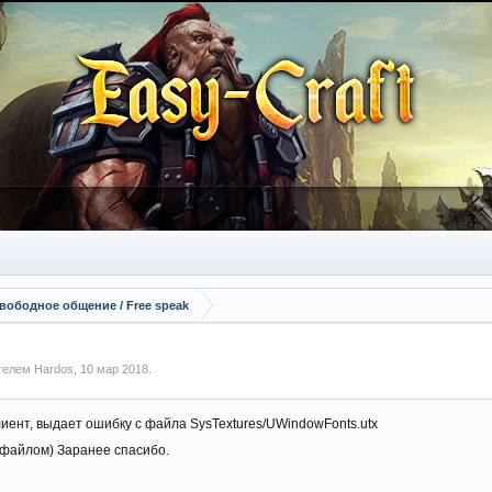
вободное общение / Free speak
ателем
Hardos
,
10 мар 2018
.
лиент, выдает ошибку с файла SysTextures/UWindowFonts.utx
ь файлом) Заранее спасибо.