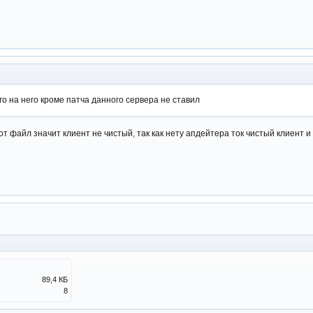
го на него кроме патча данного сервера не ставил
т файл значит клиент не чистый, так как нету апдейтера ток чистый клиент и
89,4 КБ
8