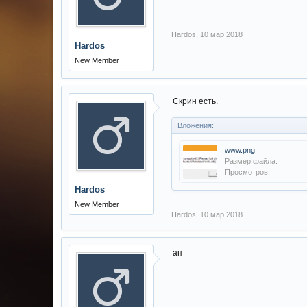
Hardos
,
10 мар 2018
Hardos
New Member
Скрин есть.
Вложения:
www.png
Размер файла:
Просмотров:
Hardos
New Member
Hardos
,
10 мар 2018
ап