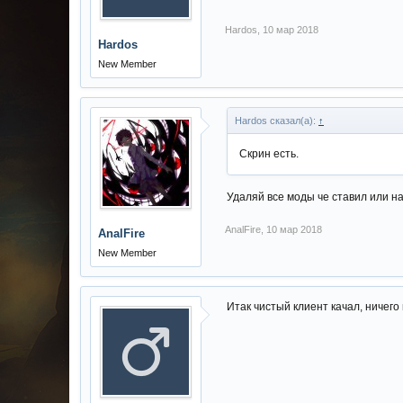
Hardos
,
10 мар 2018
Hardos
New Member
Hardos сказал(а):
↑
Скрин есть.
Удаляй все моды че ставил или на
AnalFire
,
10 мар 2018
AnalFire
New Member
Итак чистый клиент качал, ничего