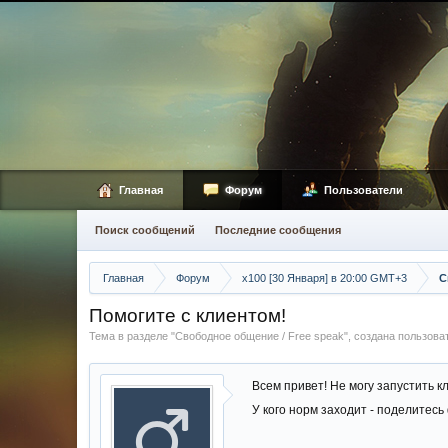
Главная
Форум
Пользователи
Поиск сообщений
Последние сообщения
Главная
Форум
х100 [30 Января] в 20:00 GMT+3
С
Помогите с клиентом!
Тема в разделе "
Свободное общение / Free speak
", создана пользов
Всем привет! Не могу запустить к
У кого норм заходит - поделитес