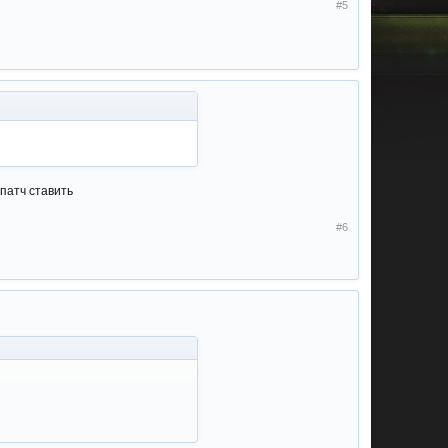
#5
 патч ставить
#6