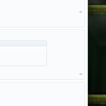
#1
#2