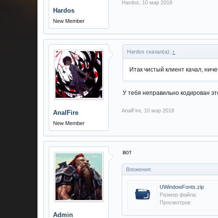
Hardos
,
10 мар 2018
Hardos
New Member
Hardos сказал(а):
↑
Итак чистый клиент качал, ниче
У тебя неправильно кодирован это
AnalFire
,
10 мар 2018
AnalFire
New Member
вот
Вложения:
UWindowFonts.zip
Размер файла:
Просмотров:
Admin