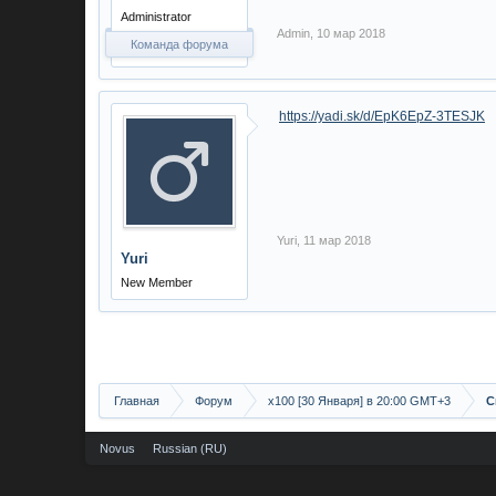
Administrator
Admin
,
10 мар 2018
Команда форума
https://yadi.sk/d/EpK6EpZ-3TESJK
Yuri
,
11 мар 2018
Yuri
New Member
Главная
Форум
х100 [30 Января] в 20:00 GMT+3
С
Novus
Russian (RU)