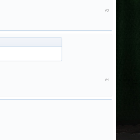
#3
#4