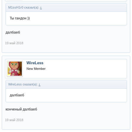
M1ssH1r0 сказал(а):
↑
Ты гандон ))
далбаеб
19 май 2018
WireLess
New Member
WireLess сказал(а):
↑
далбаеб
конченый далбаеб
19 май 2018