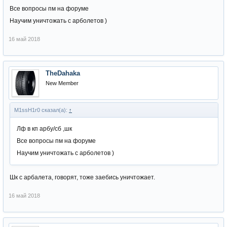
Все вопросы пм на форуме
Научим уничтожать с арболетов )
16 май 2018
TheDahaka
New Member
M1ssH1r0 сказал(а):
↑
Лф в кп арбу/сб ,шк
Все вопросы пм на форуме
Научим уничтожать с арболетов )
Шк с арбалета, говорят, тоже заeбись уничтожает.
16 май 2018