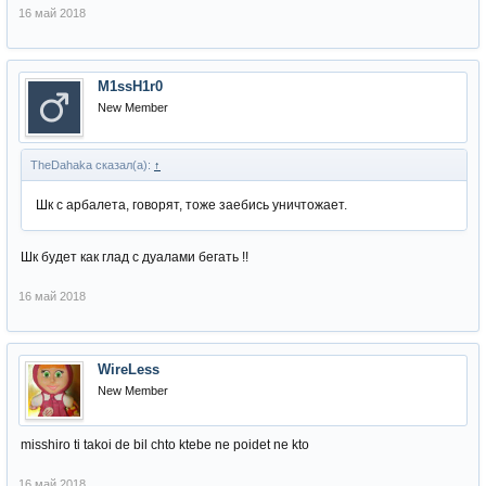
16 май 2018
M1ssH1r0
New Member
TheDahaka сказал(а):
↑
Шк с арбалета, говорят, тоже заeбись уничтожает.
Шк будет как глад с дуалами бегать !!
16 май 2018
WireLess
New Member
misshiro ti takoi de bil chto ktebe ne poidet ne kto
16 май 2018