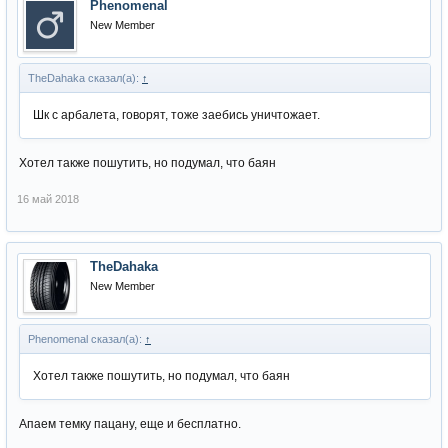
Phenomenal
New Member
TheDahaka сказал(а):
↑
Шк с арбалета, говорят, тоже заeбись уничтожает.
Хотел также пошутить, но подумал, что баян
16 май 2018
TheDahaka
New Member
Phenomenal сказал(а):
↑
Хотел также пошутить, но подумал, что баян
Апаем темку пацану, еще и бесплатно.