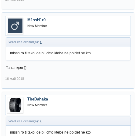
M1ssH1r0
New Member
WireLess сказал(а):
↑
misshiro ti takoi de bil chto ktebe ne poidet ne kto
Ты гандон ))
16 май 2018
TheDahaka
New Member
WireLess сказал(а):
↑
misshiro ti takoi de bil chto ktebe ne poidet ne kto