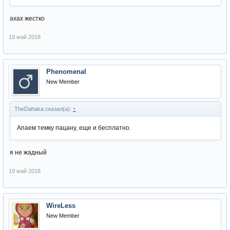
ахах жестко
19 май 2018
Phenomenal
New Member
TheDahaka сказал(а):
↑
Апаем темку пацану, еще и бесплатно.
я не жадный
19 май 2018
WireLess
New Member