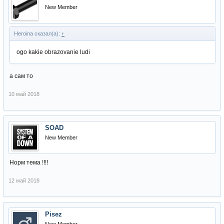
New Member
Heroina сказал(а):
↑
ogo kakie obrazovanie ludi
а сам то
10 май 2018
SOAD
New Member
Норм тема !!!!
12 май 2018
Pisez