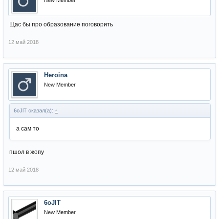
New Member
Щас бы про образование поговорить
12 май 2018
Heroina
New Member
6oJlT сказал(а):
↑
а сам то
пшол в жопу
12 май 2018
6oJlT
New Member