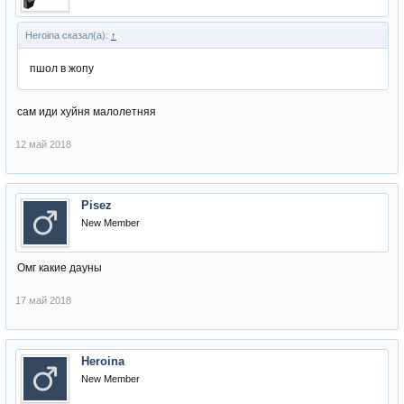
Heroina сказал(а):
↑
пшол в жопу
сам иди хуйня малолетняя
12 май 2018
Pisez
New Member
Омг какие дауны
17 май 2018
Heroina
New Member