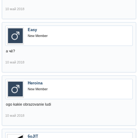
10 май 2018
Easy
New Member
а чё?
10 май 2018
Heroina
New Member
ogo kakie obrazovanie ludi
10 май 2018
6oJlT