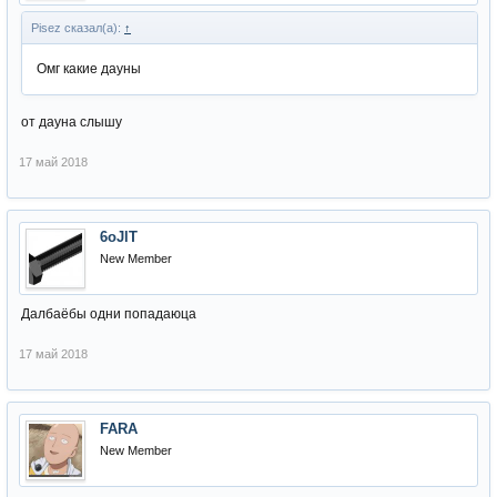
Pisez сказал(а):
↑
Омг какие дауны
от дауна слышу
17 май 2018
6oJlT
New Member
Далбаёбы одни попадаюца
17 май 2018
FARA
New Member