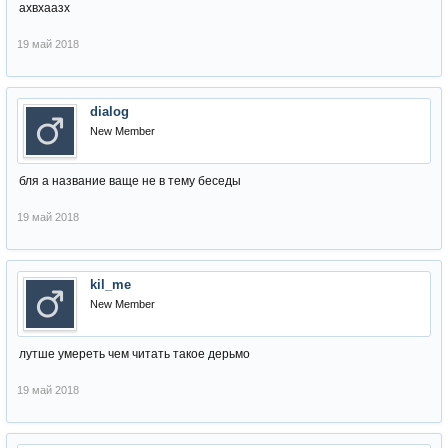
ахвхаазх
19 май 2018
dialog
New Member
бля а название ваще не в тему беседы
19 май 2018
kil_me
New Member
лутше умереть чем читать такое дерьмо
19 май 2018