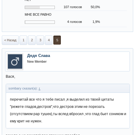
107 голосов
50,0%
МНЕ ВСЕ РАВНО
4 голосов
1,9%
< Назад
1
2
3
4
5
Дядя Слава
New Member
Вася,
sombary сказал(а):
↑
перечитай все что я тебе писал ,я выделил из твоей цитаты
"режете гладов,дестров",что дестров этим не порезать
(отсутствием рар тушек),ты вслед вбросил ,что глад бьет соником и
ему крит не нужен.