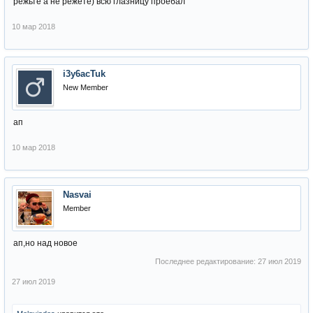
режьте а не режете) всю глазницу проебал
10 мар 2018
i3y6acTuk
New Member
ап
10 мар 2018
Nasvai
Member
ап,но над новое
Последнее редактирование:
27 июл 2019
27 июл 2019