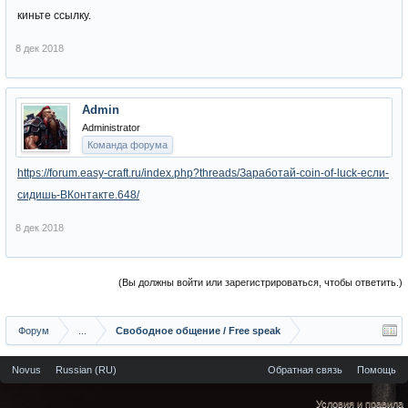
киньте ссылку.
8 дек 2018
Admin
Administrator
Команда форума
https://forum.easy-craft.ru/index.php?threads/Заработай-coin-of-luck-если-
сидишь-ВКонтакте.648/
8 дек 2018
(Вы должны войти или зарегистрироваться, чтобы ответить.)
Форум
...
Свободное общение / Free speak
Novus
Russian (RU)
Обратная связь
Помощь
Условия и правила