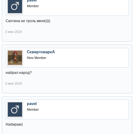
pavel
Member
Скотина не троль меня))))
3 июн 2019
СквиртоваркА
New Member
набрал народ?
3 июн 2019
pavel
Member
Набираю)