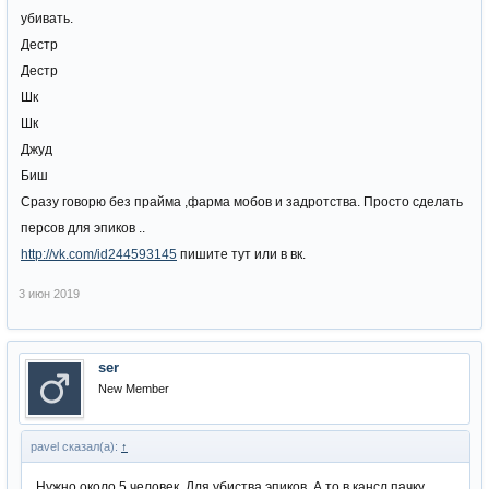
убивать.
Дестр
Дестр
Шк
Шк
Джуд
Биш
Сразу говорю без прайма ,фарма мобов и задротства. Просто сделать
персов для эпиков ..
http://vk.com/id244593145
пишите тут или в вк.
3 июн 2019
ser
New Member
pavel сказал(а):
↑
Нужно около 5 человек. Для убиства эпиков. А то в кансл пачку