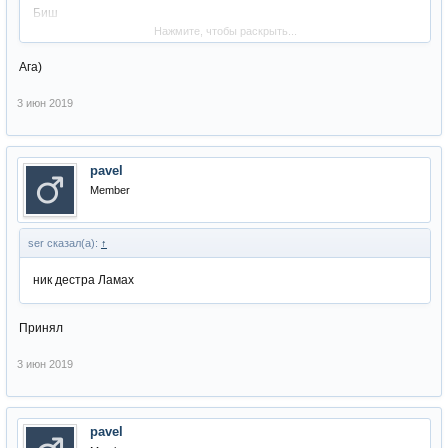
Биш
Нажмите, чтобы раскрыть...
Бро но тут 6 я 6 раз перещитал на вход к заку самое оно 6 на 6 ==
Ага)
инста =)
3 июн 2019
pavel
Member
ser сказал(а):
↑
ник дестра Ламах
Принял
3 июн 2019
pavel