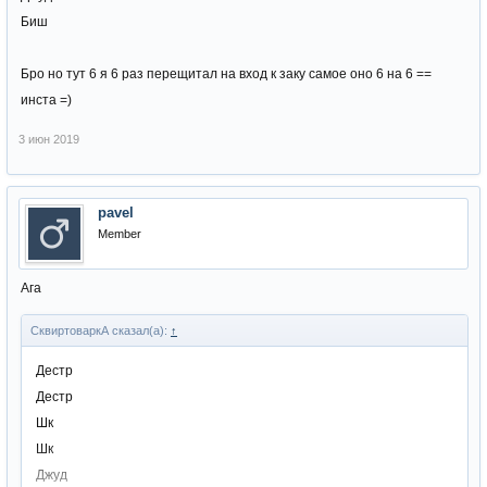
Биш
Бро но тут 6 я 6 раз перещитал на вход к заку самое оно 6 на 6 ==
инста =)
3 июн 2019
pavel
Member
Ага
СквиртоваркА сказал(а):
↑
Дестр
Дестр
Шк
Шк
Джуд