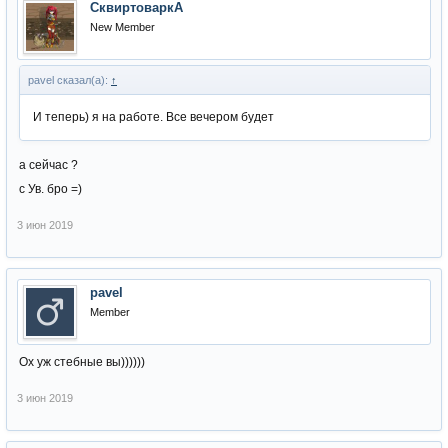
СквиртоваркА
New Member
pavel сказал(а):
↑
И теперь) я на работе. Все вечером будет
а сейчас ?
с Ув. бро =)
3 июн 2019
pavel
Member
Ох уж стебные вы))))))
3 июн 2019