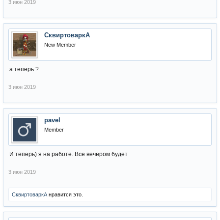
3 июн 2019
СквиртоваркА
New Member
а теперь ?
3 июн 2019
pavel
Member
И теперь) я на работе. Все вечером будет
3 июн 2019
СквиртоваркА
нравится это.