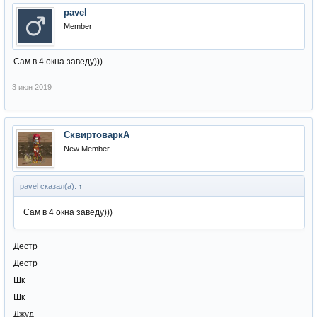
pavel
Member
Сам в 4 окна заведу)))
3 июн 2019
СквиртоваркА
New Member
pavel сказал(а):
↑
Сам в 4 окна заведу)))
Дестр
Дестр
Шк
Шк
Джуд