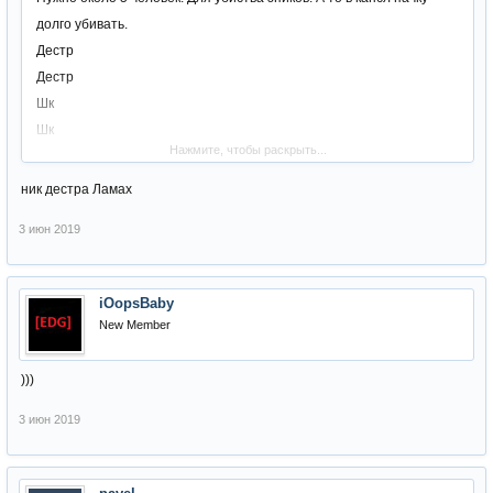
долго убивать.
Дестр
Дестр
Шк
Шк
Нажмите, чтобы раскрыть...
Джуд
Биш
ник дестра Ламах
Сразу говорю без прайма ,фарма мобов и задротства. Просто
3 июн 2019
сделать персов для эпиков ..
http://vk.com/id244593145
пишите тут или в вк.
iOopsBaby
New Member
)))
3 июн 2019