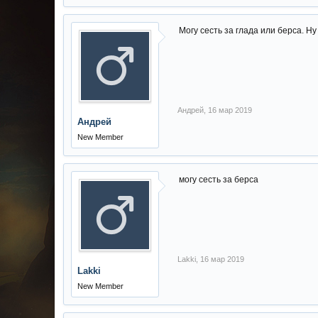
Могу сесть за глада или берса. Ну
Андрей
,
16 мар 2019
Андрей
New Member
могу сесть за берса
Lakki
,
16 мар 2019
Lakki
New Member