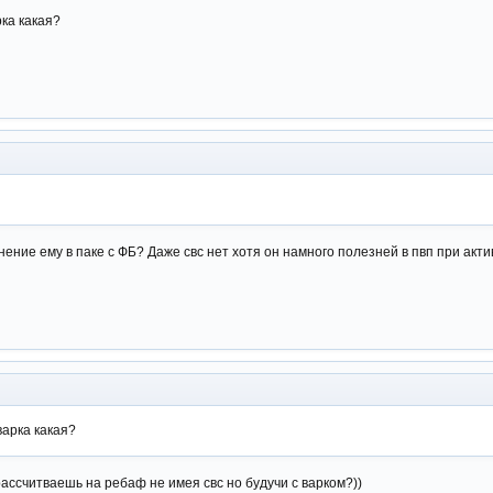
рка какая?
нение ему в паке с ФБ? Даже свс нет хотя он намного полезней в пвп при акти
варка какая?
рассчитваешь на ребаф не имея свс но будучи с варком?))