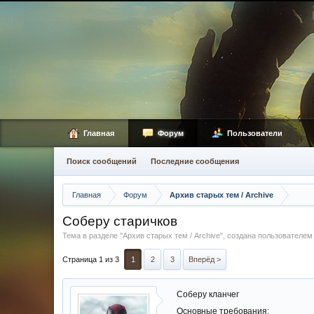
Главная
Форум
Пользователи
Поиск сообщений
Последние сообщения
Главная
Форум
Архив старых тем / Archive
Соберу старичков
Тема в разделе "
Архив старых тем / Archive
", создана пользователе
Страница 1 из 3
1
2
3
Вперёд >
Соберу кланчег
Основные требования: