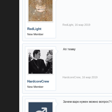
RedLight
,
16 мар 2019
RedLight
New Member
Ап темку
HardcoreCrew
,
16 мар 2019
HardcoreCrew
New Member
Зачем варк нужен можно вопрос? К