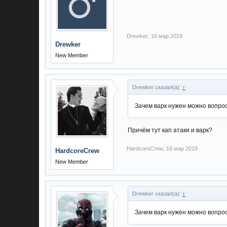
Drewker
,
16 мар 2019
Drewker
New Member
Drewker сказал(а):
↑
Зачем варк нужен можно вопрос
Причём тут кап атаки и варк?
HardcoreCrew
,
16 мар 2019
HardcoreCrew
New Member
Drewker сказал(а):
↑
Зачем варк нужен можно вопрос