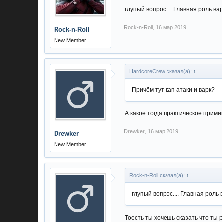
глупый вопрос.... Главная роль ва
Rock-n-Roll
,
16 мар 2019
Rock-n-Roll
New Member
HardcoreCrew сказал(а):
↑
Причём тут кап атаки и варк?
А какое тогда практическое прими
Drewker
,
16 мар 2019
Drewker
New Member
Rock-n-Roll сказал(а):
↑
глупый вопрос.... Главная роль 
Тоесть ты хочешь сказать что ты 