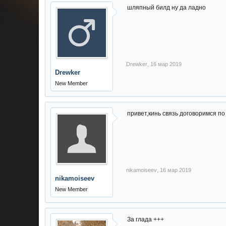
шляпный билд ну да ладно
Drewker
,
16 мар 2019
Drewker
New Member
привет,кинь связь договоримся по
nikamoiseev
,
16 мар 2019
nikamoiseev
New Member
За глада +++