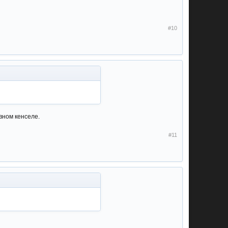
#10
вном кенселе.
#11