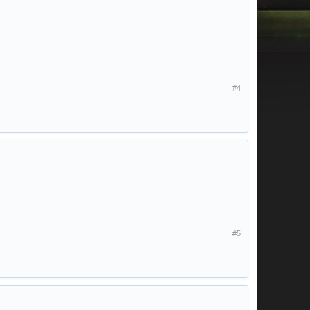
#4
#5