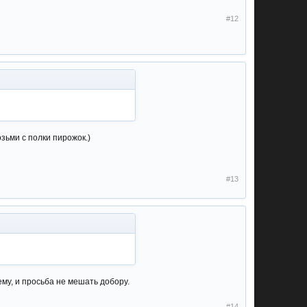
#12
зьми с полки пирожок.)
#13
ему, и просьба не мешать добору.
#14