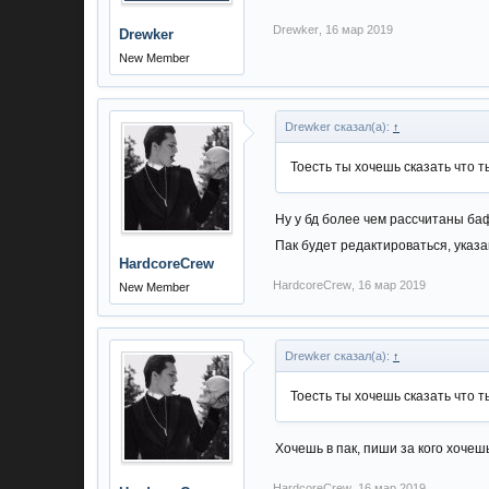
Drewker
,
16 мар 2019
Drewker
New Member
Drewker сказал(а):
↑
Тоесть ты хочешь сказать что т
Ну у бд более чем рассчитаны баф
Пак будет редактироваться, указ
HardcoreCrew
HardcoreCrew
,
16 мар 2019
New Member
Drewker сказал(а):
↑
Тоесть ты хочешь сказать что т
Хочешь в пак, пиши за кого хочеш
HardcoreCrew
,
16 мар 2019