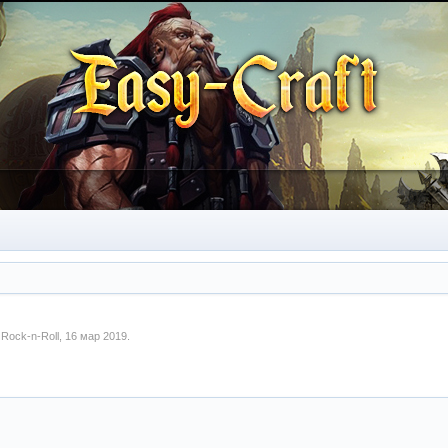
м
Rock-n-Roll
,
16 мар 2019
.