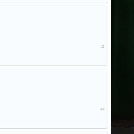
#2
#3