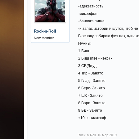
-адекватность
-микрофон
-баночка пивка
-и запас историй и шуток, чтоб н
Rock-n-Roll
В основу собираю физ пак, однак
New Member
Нужны:
1.Биш -
2.Биш (пве - некр) -
3.СБ/Джуд -
4.Тир - Занято
5.Глад - Занято
6.Берс- Занято
7.ШК - Занято
8.Варк - Занято
9.БД - Занято
+10 споил/крафт
Rock-n-Roll
,
16 мар 2019