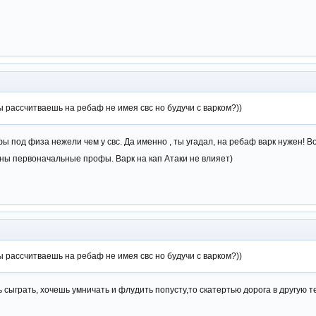
ы рассчитваешь на ребаф не имея свс но будучи с варком?))
ы под физа нежели чем у свс. Да именно , ты угадал, на ребаф варк нужен! Во
аны первоначальные профы. Варк на кап Атаки не влияет)
ы рассчитваешь на ребаф не имея свс но будучи с варком?))
ь сыграть, хочешь умничать и флудить попусту,то скатертью дорога в другую т