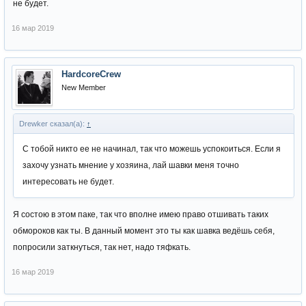
не будет.
16 мар 2019
HardcoreCrew
New Member
Drewker сказал(а):
↑
С тобой никто ее не начинал, так что можешь успокоиться. Если я
захочу узнать мнение у хозяина, лай шавки меня точно
интересовать не будет.
Я состою в этом паке, так что вполне имею право отшивать таких
обмороков как ты. В данный момент это ты как шавка ведёшь себя,
попросили заткнуться, так нет, надо тяфкать.
16 мар 2019