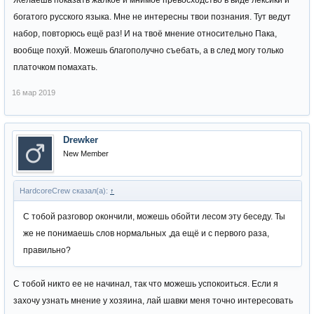
Желаешь показать жалкое и мнимое превосходство в виде лексики и
богатого русского языка. Мне не интересны твои познания. Тут ведут
набор, повторюсь ещё раз! И на твоё мнение относительно Пака,
вообще похуй. Можешь благополучно съебать, а в след могу только
платочком помахать.
16 мар 2019
Drewker
New Member
HardcoreCrew сказал(а):
↑
С тобой разговор окончили, можешь обойти лесом эту беседу. Ты
же не понимаешь слов нормальных ,да ещё и с первого раза,
правильно?
С тобой никто ее не начинал, так что можешь успокоиться. Если я
захочу узнать мнение у хозяина, лай шавки меня точно интересовать