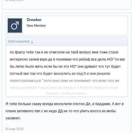
Drewker
New Member
DoA сказал(а):
↑
по факту тебе так и не ответили на твой вопрос мне тоже стало
интересно зачем варк да я понимаю что ребаф все дела НО! "хэ как
бы легко было жить если бы не это НО" они думают что тут будет
потный маг пак что будет кенселить их под 0 и они решили
перестраховаться " хотя они сами не понимают что взяв того же
овера на ребаф только вику на первые 3-5 место бафнуть и все
Нажмите, чтобы раскрыть...
необходимость в варке отпадает " а профита от овера больше но
решать все же им )
Я тебе больше скажу всегда кенселили плотно ДА, и бардами. А вот в
плане активного пвп с их недо ДД не то что убить когото их мобы
засмеют.
16 мар 2019