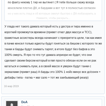
по факту некому 1 тир не вытянет ( Я тебе больше скажу всегда
кенселили плотно ДА, и бардами а вот тут я полностью согласен
но у них есть глад и сб которые смогут быстро с ДА побазарить а
Нажмите, чтобы раскрыть...
барды это мелочь уже
У глада нет такого дамага который есть у дестра и тира именно в
короткий промежуток времени (привет откат двух массух и ТСС),
грамотные ассистеры всегда начинают с приоритета цели, так как имея
в пачке кенсел только идиоты будут гоняться за бишом с которого те же
танки и барды будут снимать таргет, в итоге будут без бафов а это
100% смерть. Я про то что тут дамага априори не будет, что они
сделают своим берсом который в пвп просто обязан если он не рак
кататься и снимать пухи, а в своей массе я уверен будут танки с
зеркалами (привет раш) А барды это 100% 1 нойз минус все дс/сонги +
дебафы типа - патка + маг сало + тот же заебывающий реагр)
16 мар 2019
DoA