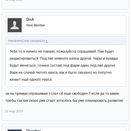
DoA
New Member
HardcoreCrew сказал(а):
↑
Тебе то я ничего не говорю, пожалуйста спрашивай. Пак будет
редактироваться. Под пвп немного набор другой. Чары и правда
будут меняться, точнее состав) под фарм один, под пвп другое.
Варк на случай лютого канса, как и было сказано) но попутно
качает ещё одного перса.
ок на прямую спрашиваю ) слот сб еще свободен ? если да то какие
требы так как скоро уже старт хотелось бы уже планировать развитие
16 мар 2019
Drewker