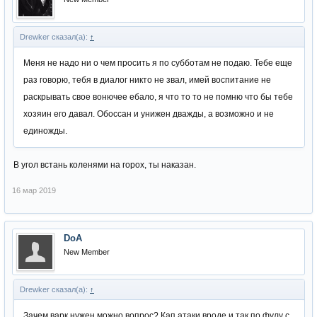
Drewker сказал(а):
↑
Меня не надо ни о чем просить я по субботам не подаю. Тебе еще
раз говорю, тебя в диалог никто не звал, имей воспитание не
раскрывать свое вонючее ебало, я что то то не помню что бы тебе
хозяин его давал. Обоссан и унижен дважды, а возможно и не
единожды.
В угол встань коленями на горох, ты наказан.
16 мар 2019
DoA
New Member
Drewker сказал(а):
↑
Зачем варк нужен можно вопрос? Кап атаки вроде и так по фулу с