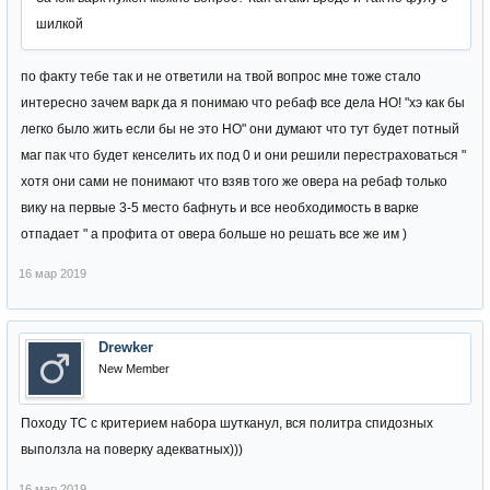
шилкой
по факту тебе так и не ответили на твой вопрос мне тоже стало
интересно зачем варк да я понимаю что ребаф все дела НО! "хэ как бы
легко было жить если бы не это НО" они думают что тут будет потный
маг пак что будет кенселить их под 0 и они решили перестраховаться "
хотя они сами не понимают что взяв того же овера на ребаф только
вику на первые 3-5 место бафнуть и все необходимость в варке
отпадает " а профита от овера больше но решать все же им )
16 мар 2019
Drewker
New Member
Походу ТС с критерием набора шутканул, вся политра спидозных
выползла на поверку адекватных)))
16 мар 2019