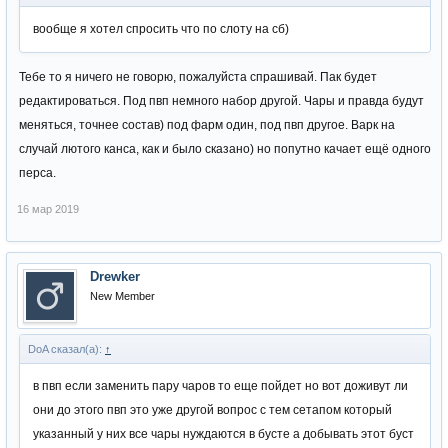
вообще я хотел спросить что по слоту на сб)
Тебе то я ничего не говорю, пожалуйста спрашивай. Пак будет
редактироваться. Под пвп немного набор другой. Чары и правда будут
меняться, точнее состав) под фарм один, под пвп другое. Варк на
случай лютого канса, как и было сказано) но попутно качает ещё одного
перса.
16 мар 2019
Drewker
New Member
DoA сказал(а):
↑
в пвп если заменить пару чаров то еще пойдет но вот доживут ли
они до этого пвп это уже другой вопрос с тем сетапом который
указанный у них все чары нуждаются в бусте а добывать этот буст