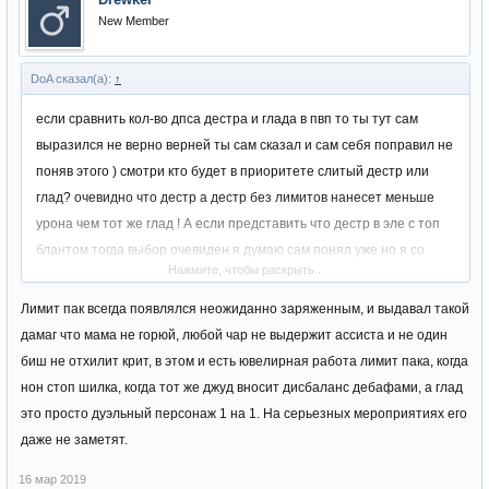
New Member
DoA сказал(а):
↑
если сравнить кол-во дпса дестра и глада в пвп то ты тут сам
выразился не верно верней ты сам сказал и сам себя поправил не
поняв этого ) смотри кто будет в приоритете слитый дестр или
глад? очевидно что дестр а дестр без лимитов нанесет меньше
урона чем тот же глад ! А если представить что дестр в эле с топ
блантом тогда выбор очевиден я думаю сам понял уже но я со
Нажмите, чтобы раскрыть...
100% вероятность говорю что тут эли не будет даже с аука
Лимит пак всегда появлялся неожиданно заряженным, и выдавал такой
дамаг что мама не горюй, любой чар не выдержит ассиста и не один
биш не отхилит крит, в этом и есть ювелирная работа лимит пака, когда
нон стоп шилка, когда тот же джуд вносит дисбаланс дебафами, а глад
это просто дуэльный персонаж 1 на 1. На серьезных мероприятиях его
даже не заметят.
16 мар 2019