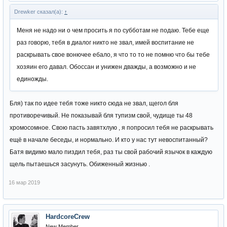
Drewker сказал(а):
↑
Меня не надо ни о чем просить я по субботам не подаю. Тебе еще
раз говорю, тебя в диалог никто не звал, имей воспитание не
раскрывать свое вонючее ебало, я что то то не помню что бы тебе
хозяин его давал. Обоссан и унижен дважды, а возможно и не
единожды.
Бля) так по идее тебя тоже никто сюда не звал, щегол бля
противоречивый. Не показывай бля тупизм свой, чудище ты 48
хромосомное. Свою пасть завятхлую , я попросил тебя не раскрывать
ещё в начале беседы, и нормально. И кто у нас тут невоспитанный?
Батя видимо мало пиздил тебя, раз ты свой рабочий язычок в каждую
щель пытаешься засунуть. Обиженный жизнью .
16 мар 2019
HardcoreCrew
New Member