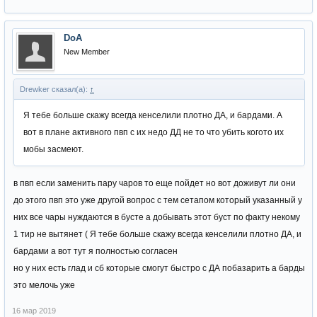
DoA
New Member
Drewker сказал(а):
↑
Я тебе больше скажу всегда кенселили плотно ДА, и бардами. А
вот в плане активного пвп с их недо ДД не то что убить когото их
мобы засмеют.
в пвп если заменить пару чаров то еще пойдет но вот доживут ли они
до этого пвп это уже другой вопрос с тем сетапом который указанный у
них все чары нуждаются в бусте а добывать этот буст по факту некому
1 тир не вытянет ( Я тебе больше скажу всегда кенселили плотно ДА, и
бардами а вот тут я полностью согласен
но у них есть глад и сб которые смогут быстро с ДА побазарить а барды
это мелочь уже
16 мар 2019