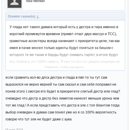
New Member
Drewker сказал(а):
↑
У глада нет такого дамага который есть у дестра и тира именно в
короткий промежуток времени (привет откат двух массух и ТСС),
грамотные ассистеры всегда начинают с приоритета цели, так как
имея в пачке кенсел только идиоты будут гоняться за бишом с
которого те же танки и барды будут снимать таргет, в итоге будут
без бафов а это 100% смерть. Я про то что тут дамага априори не
Нажмите, чтобы раскрыть...
будет, что они сделают своим берсом который в пвп просто обязан
если он не рак кататься и снимать пухи, а в своей массе я уверен
если сравнить кол-во дпса дестра и глада в пвп то ты тут сам
будут танки с зеркалами (привет раш) А барды это 100% 1 нойз
выразился не верно верней ты сам сказал и сам себя поправил не
минус все дс/сонги + дебафы типа - патка + маг сало + тот же
поняв этого ) смотри кто будет в приоритете слитый дестр или глад?
заебывающий реагр)
очевидно что дестр а дестр без лимитов нанесет меньше урона чем
тот же глад ! А если представить что дестр в эле с топ блантом тогда
выбор очевиден я думаю сам понял уже но я со 100% вероятность
говорю что тут эли не будет даже с аука
16 мар 2019