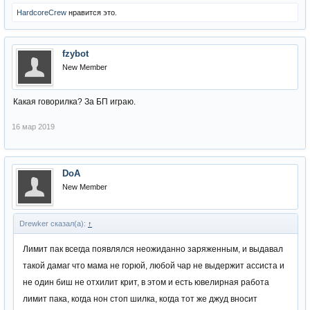
HardcoreCrew
нравится это.
fzybot
New Member
Какая говорилка? За БП играю.
16 мар 2019
DoA
New Member
Drewker сказал(а):
↑
Лимит пак всегда появлялся неожиданно заряженным, и выдавал
такой дамаг что мама не горюй, любой чар не выдержит ассиста и
не один биш не отхилит крит, в этом и есть ювелирная работа
лимит пака, когда нон стоп шилка, когда тот же джуд вносит