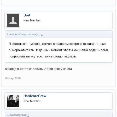
DoA
New Member
HardcoreCrew сказал(а):
↑
Я состою в этом паке, так что вполне имею право отшивать таких
обмороков как ты. В данный момент это ты как шавка ведёшь себя,
попросили заткнуться, так нет, надо тяфкать.
вообще я хотел спросить что по слоту на сб)
16 мар 2019
HardcoreCrew
New Member
DoA сказал(а):
↑