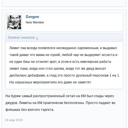
Gorgon
New Member
Drewker сказал(а):
↑
Лимит пак всегда появлялся неожиданно заряженным, и выдавал
такой дамаг что мама не горюй, любой чар не выдержит ассиста и
не один биш не отхилит крит, в этом и есть ювелирная работа
лимит пака, когда нон стоп шилка, когда тот же джуд вносит
дисбаланс дебафами, а глад это просто дуэльный персонаж 1 на 1.
На серьезных мероприятиях его даже не заметят.
На бурже самый распространенный сетап на КМ был глады через
джудов. Лимиты на КМ практически бесполезны. Просто падают во
флешках без взятого таргета.
16 мар 2019