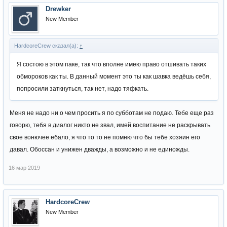
Drewker
New Member
HardcoreCrew сказал(а):
↑
Я состою в этом паке, так что вполне имею право отшивать таких
обмороков как ты. В данный момент это ты как шавка ведёшь себя,
попросили заткнуться, так нет, надо тяфкать.
Меня не надо ни о чем просить я по субботам не подаю. Тебе еще раз
говорю, тебя в диалог никто не звал, имей воспитание не раскрывать
свое вонючее ебало, я что то то не помню что бы тебе хозяин его
давал. Обоссан и унижен дважды, а возможно и не единожды.
16 мар 2019
HardcoreCrew
New Member