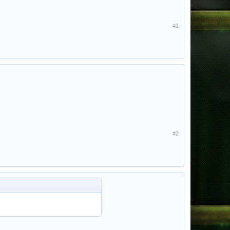
#1
#2