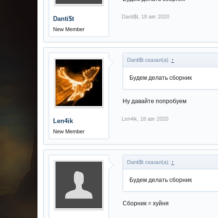
Danti$t
,
18 авг 2020
Danti$t
New Member
Danti$t сказал(а):
↑
Будем делать сборник
Ну давайте попробуем
Len4ik
,
18 авг 2020
Len4ik
New Member
Danti$t сказал(а):
↑
Будем делать сборник
Сборник = хуйня