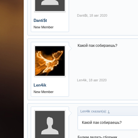
Danti$t
,
18 авг 2020
Danti$t
New Member
Какой пак собираешь?
Len4ik
,
18 авг 2020
Len4ik
New Member
Len4ik сказал(а):
↑
Какой пак собираешь?
Будем делать сборник