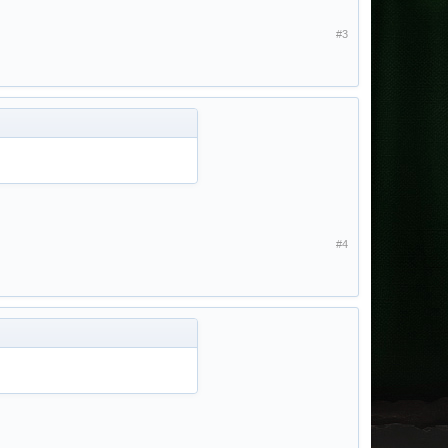
#3
#4