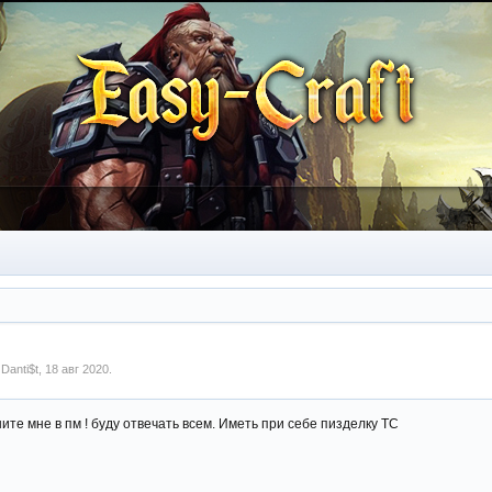
м
Danti$t
,
18 авг 2020
.
ите мне в пм ! буду отвечать всем. Иметь при себе пизделку ТС