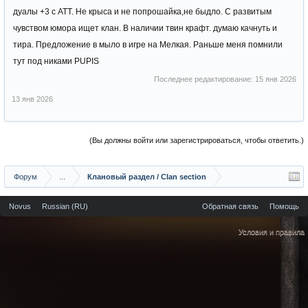
дуалы +3 с АТТ. Не крыса и не попрошайка,не быдло. С развитым
чувством юмора ищет клан. В наличии твин крафт. думаю качнуть и
тира. Предложение в мыло в игре на Мелкая. Раньше меня помнили
тут под никами PUPIS
Последнее редактирование:
15 янв 2026
13 янв 2026
(Вы должны войти или зарегистрироваться, чтобы ответить.)
Форум
...
Клановый раздел / Сlan section
Novus
Russian (RU)
Обратная связь
Помощь
Условия и правила