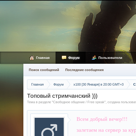
Главная
Форум
Пользователи
Поиск сообщений
Последние сообщения
Главная
Форум
х100 [30 Января] в 20:00 GMT+3
С
Топовый стримчанский )))
Тема в разделе "
Свободное общение / Free speak
", создана пользов
Всем добрый вечер!!!
залетаем на сервер за кур