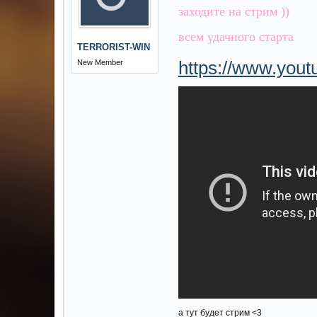
заходите на стрим ))
всем удачного старта
TERRORIST-WIN
https://www.yo
New Member
а тут будет стрим <3