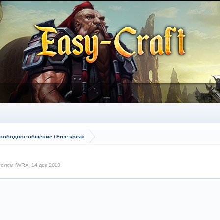
вободное общение / Free speak
ателем
iWRX
,
14 дек 2019
.