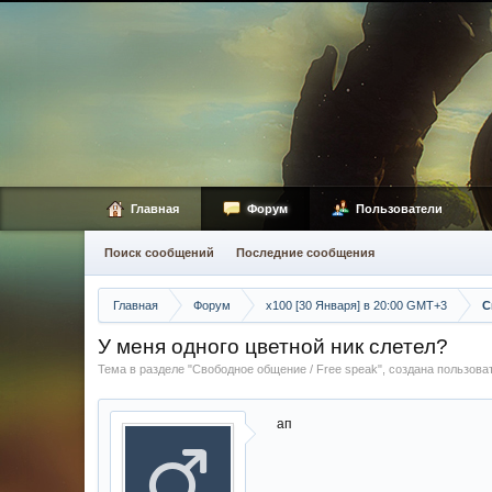
Главная
Форум
Пользователи
Поиск сообщений
Последние сообщения
Главная
Форум
х100 [30 Января] в 20:00 GMT+3
С
У меня одного цветной ник слетел?
Тема в разделе "
Свободное общение / Free speak
", создана пользов
ап