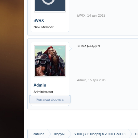
iWRX
,
14 дек 2019
iWRX
New Member
в тех раздел
Admin
,
15 дек 2019
Admin
Administrator
Команда форума
Главная
Форум
х100 [30 Января] в 20:00 GMT+3
С