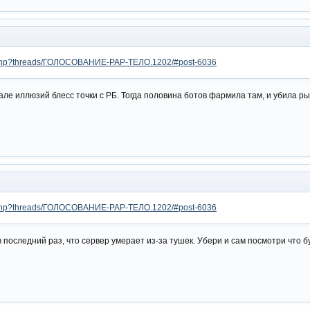
dex.php?threads/ГОЛОСОВАНИЕ-РАР-ТЕЛО.1202/#post-6036
але иллюзий блесс точки с РБ. Тогда половина ботов фармила там, и убила р
dex.php?threads/ГОЛОСОВАНИЕ-РАР-ТЕЛО.1202/#post-6036
последний раз, что сервер умерает из-за тушек. Убери и сам посмотри что б