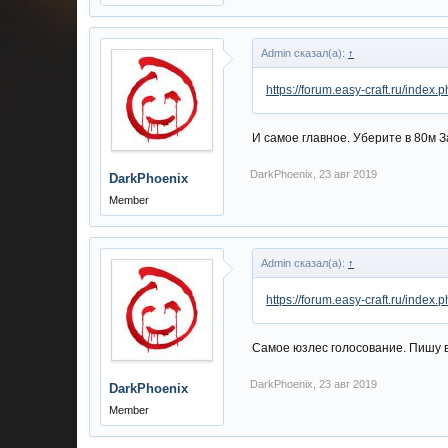
Admin сказал(а):
↑
https://forum.easy-craft.ru/in
И самое главное. Уберите в 80м З
DarkPhoenix
,
23 авг 2019
DarkPhoenix
Member
Admin сказал(а):
↑
https://forum.easy-craft.ru/in
Самое юзлес голосование. Пишу в 
DarkPhoenix
,
23 авг 2019
DarkPhoenix
Member