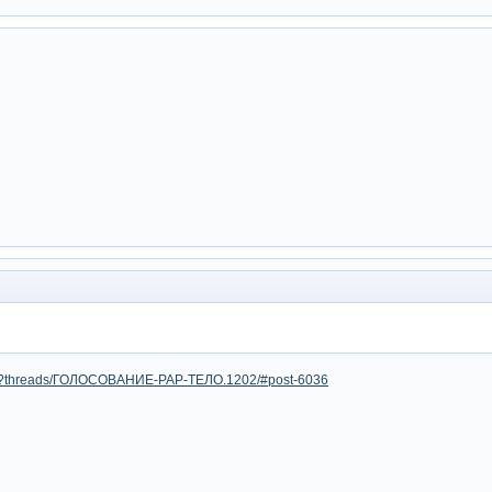
x.php?threads/ГОЛОСОВАНИЕ-РАР-ТЕЛО.1202/#post-6036