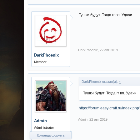
Тушки будут. Тогда гг вп. Удачи
DarkPhoenix
,
22 авг 2019
DarkPhoenix
Member
DarkPhoenix сказал(а):
↑
Тушки будут. Тогда гг вп. Удачи
https://forum.easy-craft.ru/inde
Admin
,
22 авг 2019
Admin
Administrator
Команда форума