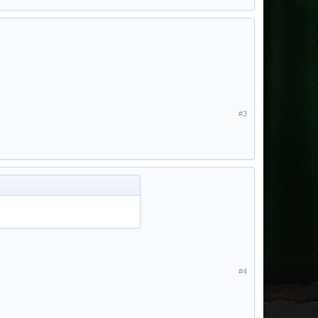
#3
#4