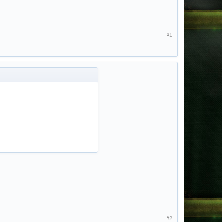
#1
#2