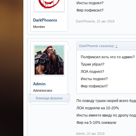
Инсты поднял?
Фир пофиксил?
DarkPhoenix
DarkPhoenix
,
21 авг 2019
Member
DarkPhoenix сказал(а):
↑
Полфиксил хоть что-то админ?
Тушки убрал?
ЛОА поднял?
Инсты поднял?
Admin
Фир пофиксил?
Administrator
Команда форума
По поводу тушек скорей всего бу
ЛОА подняли на 10-20%
Инсты имеете ввиду по дропу под
Фир на 5-10% снижали
Admin
,
22 авг 2019