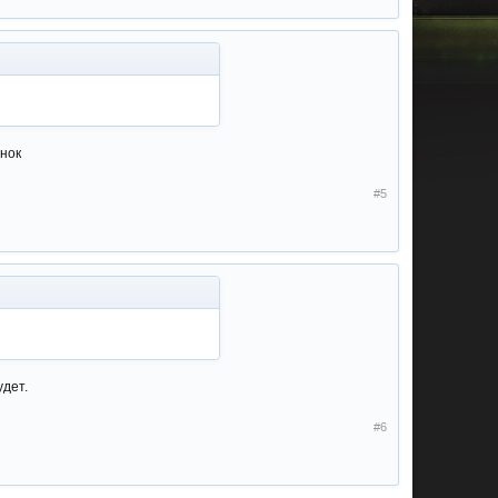
ынок
#5
удет.
#6