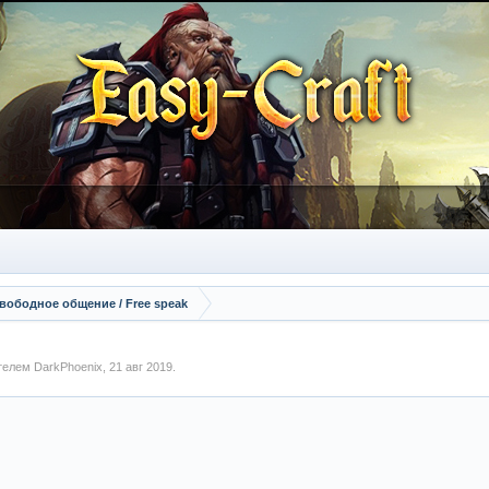
вободное общение / Free speak
ателем
DarkPhoenix
,
21 авг 2019
.