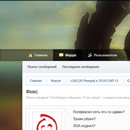
Главная
Форум
Пользователи
Поиск сообщений
Последние сообщения
Главная
Форум
х100 [30 Января] в 20:00 GMT+3
С
Фикс
Тема в разделе "
Свободное общение / Free speak
", создана пользов
Полфиксил хоть что-то админ?
Тушки убрал?
ЛОА поднял?