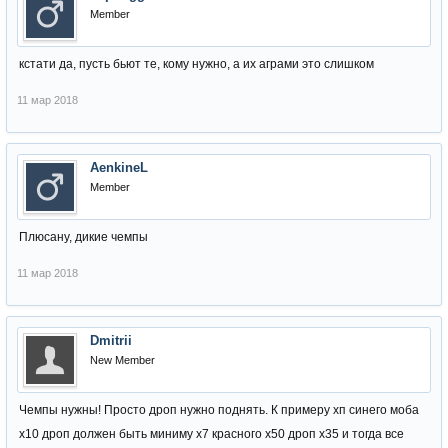
Member
кстати да, пусть бьют те, кому нужно, а их аграми это слишком
11 мар 2018
AenkineL
Member
Плюсану, дикие чемпы
11 мар 2018
Dmitrii
New Member
Чемпы нужны! Просто дроп нужно поднять. К примеру хп синего моба
х10 дроп должен быть миниму х7 красного х50 дроп х35 и тогда все