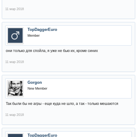
11 мар 2018
TopDaggerEuro
Member
они только для спойла, я уже не бью их, кроме синих
11 мар 2018
Gorgon
New Member
Так были бы не агры - еще куда не шло, а так - только мешаются
11 мар 2018
TopDaggerEuro