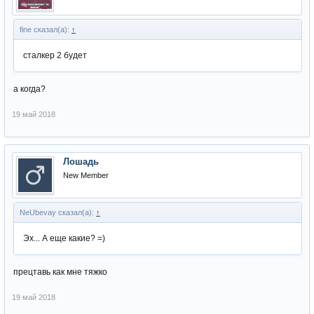
fine сказал(а):
↑
сталкер 2 будет
а когда?
19 май 2018
Лошадь
New Member
NeUbevay сказал(а):
↑
Эх... А еще какие? =)
прецтавь как мне тяжко
19 май 2018