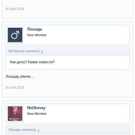
16 май 2018
Лошадь
New Member
NeUbevay сказал(а):
↑
Как дела? Какие новости?
Лошадь убили....
16 май 2018
NeUbevay
New Member
Лошадь сказал(а):
↑