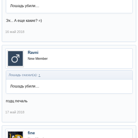
Лошадь убили....
Эх... А еще какие? =)
16 май 2018
Ravni
New Member
Лошадь сказал(а):
↑
Лошадь убили....
пздц печаль
17 май 2018
fine