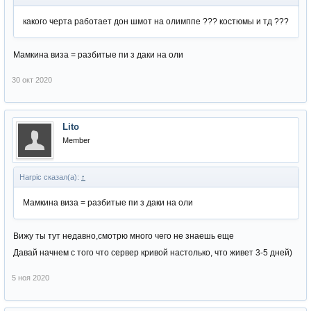
какого черта работает дон шмот на олимппе ??? костюмы и тд ???
Мамкина виза = разбитые пи з даки на оли
30 окт 2020
Lito
Member
Harpic сказал(а):
↑
Мамкина виза = разбитые пи з даки на оли
Вижу ты тут недавно,смотрю много чего не знаешь еще
Давай начнем с того что сервер кривой настолько, что живет 3-5 дней)
5 ноя 2020