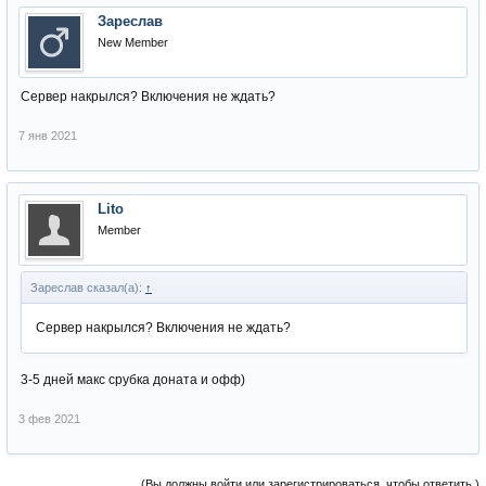
Зареслав
New Member
Сервер накрылся? Включения не ждать?
7 янв 2021
Lito
Member
Зареслав сказал(а):
↑
Сервер накрылся? Включения не ждать?
3-5 дней макс срубка доната и офф)
3 фев 2021
(Вы должны войти или зарегистрироваться, чтобы ответить.)