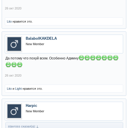
26 окт 2020
Lito
нравится это.
BalabolKAKDELA
New Member
Да потому что похуй всем. Особенно Админу
26 окт 2020
Lito
и
Light
нравится это.
Harpic
New Member
stavross сказал(а):
↑