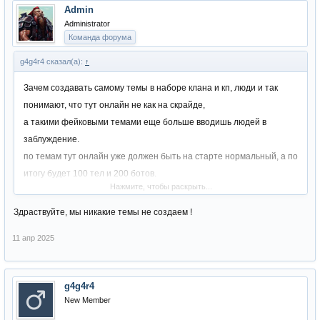
Admin
Administrator
Команда форума
g4g4r4 сказал(а):
↑
Зачем создавать самому темы в наборе клана и кп, люди и так
понимают, что тут онлайн не как на скрайде,
а такими фейковыми темами еще больше вводишь людей в
заблуждение.
по темам тут онлайн уже должен быть на старте нормальный, а по
итогу будет 100 тел и 200 ботов.
Нажмите, чтобы раскрыть...
Мы все понимаем, что привлечь людей не так и просто, но
фейковые темы о наборе я давно не видел.
Здраствуйте, мы никакие темы не создаем !
11 апр 2025
g4g4r4
New Member