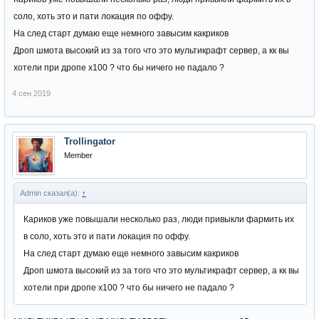
Ты сам виноват в том что у тебя сервера умирает на 2 день и не
соло, хоть это и пати локация по оффу.
приносит нормального выхлопа в донат.
На след старт думаю еще немного завысим какриков
Дроп шмота высокий из за того что это мультикрафт сервер, а кк вы
хотели при дропе х100 ? что бы ничего не падало ?
ПЫ.СЫ. вангую ща набегут нытики которые начнут петь что все ок,
4 сен 2019
все норм и бомбить пуканами с словесным поносом
Trollingator
Member
Admin сказал(а):
↑
Кариков уже повышали несколько раз, люди привыкли фармить их
в соло, хоть это и пати локация по оффу.
На след старт думаю еще немного завысим какриков
Дроп шмота высокий из за того что это мультикрафт сервер, а кк вы
хотели при дропе х100 ? что бы ничего не падало ?