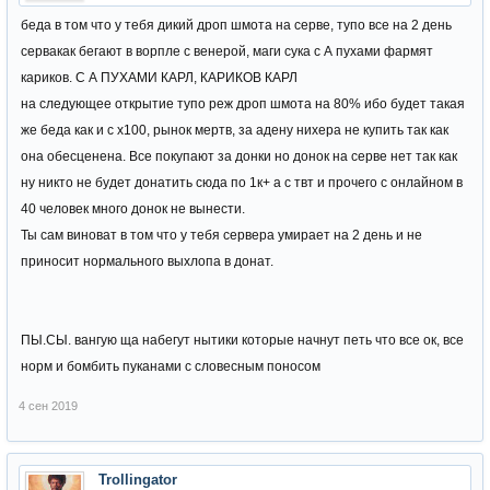
беда в том что у тебя дикий дроп шмота на серве, тупо все на 2 день
сервакак бегают в ворпле с венерой, маги сука с А пухами фармят
кариков. С А ПУХАМИ КАРЛ, КАРИКОВ КАРЛ
на следующее открытие тупо реж дроп шмота на 80% ибо будет такая
же беда как и с х100, рынок мертв, за адену нихера не купить так как
она обесценена. Все покупают за донки но донок на серве нет так как
ну никто не будет донатить сюда по 1к+ а с твт и прочего с онлайном в
40 человек много донок не вынести.
Ты сам виноват в том что у тебя сервера умирает на 2 день и не
приносит нормального выхлопа в донат.
ПЫ.СЫ. вангую ща набегут нытики которые начнут петь что все ок, все
норм и бомбить пуканами с словесным поносом
4 сен 2019
Trollingator