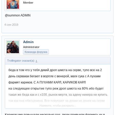
Member
@summon ADMIN
4 сен 2019
Admin
Administrator
Команда форума
Trollingator сказал(а):
↑
беда в том что у тебя дикий дроп шмота на серве, тупо все на 2
день сервакак бегают в ворпле с венерой, маги сука с А пухами
фармят кариков. С А ПУХАМИ КАРЛ, КАРИКОВ КАРЛ
на следующее открытие тупо реж дроп шмота на 80% ибо будет
такая же беда как и с х100, рынок мертв, за адену нихера не купить
так как она обесценена. Все покупают за донки но донок на серве
Нажмите, чтобы раскрыть...
нет так как ну никто не будет донатить сюда по 1к+ а с твт и
прочего с онлайном в 40 человек много донок не вынести.
Кариков уже повышали несколько раз, люди привыкли фармить их в